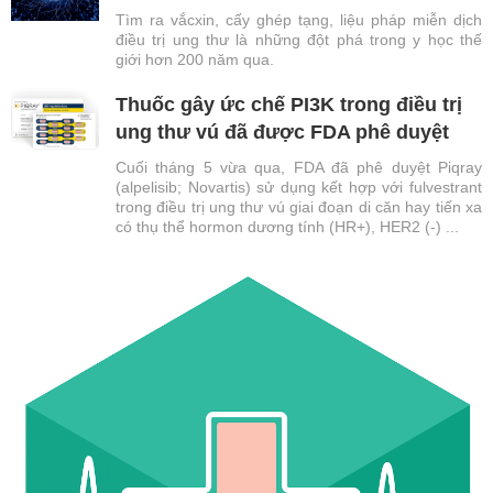
Tìm ra vắcxin, cấy ghép tạng, liệu pháp miễn dịch
điều trị ung thư là những đột phá trong y học thế
giới hơn 200 năm qua.
Thuốc gây ức chế PI3K trong điều trị
ung thư vú đã được FDA phê duyệt
Cuối tháng 5 vừa qua, FDA đã phê duyệt Piqray
(alpelisib; Novartis) sử dụng kết hợp với fulvestrant
trong điều trị ung thư vú giai đoạn di căn hay tiến xa
có thụ thể hormon dương tính (HR+), HER2 (-) ...