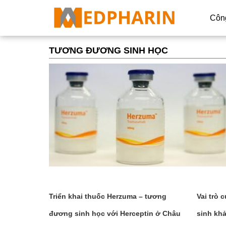
Côn
TƯƠNG ĐƯƠNG SINH HỌC
Dữ l
Trí 
Công
Thiế
Tự đ
Thiế
Chiế
Triển khai thuốc Herzuma – tương
Vai trò 
In 3D
đương sinh học với Herceptin ở Châu
sinh kh
Thực