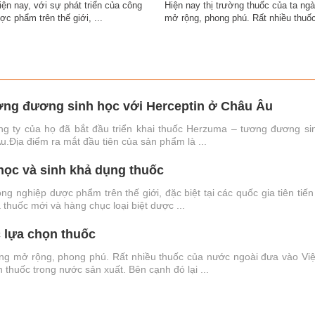
iện nay, với sự phát triển của công
Hiện nay thị trường thuốc của ta ng
c phẩm trên thế giới, ...
mở rộng, phong phú. Rất nhiều thuốc
ương đương sinh học với Herceptin ở Châu Âu
g ty của họ đã bắt đầu triển khai thuốc Herzuma – tương đương si
Âu.Địa điểm ra mắt đầu tiên của sản phẩm là ...
học và sinh khả dụng thuốc
ông nghiệp dược phẩm trên thế giới, đặc biệt tại các quốc gia tiên tiến
huốc mới và hàng chục loại biệt dược ...
 lựa chọn thuốc
àng mở rộng, phong phú. Rất nhiều thuốc của nước ngoài đưa vào Vi
 thuốc trong nước sản xuất. Bên cạnh đó lại ...