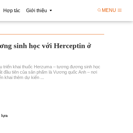
MENU
Hợp tác
Giới thiệu
kiện
Tầm nhìn
ơng sinh học với Herceptin ở
Triển khai R&D
Giá trị
o công nghệ
Cơ cấu tổ chức
u triển khai thuốc Herzuma – tương đương sinh học
mắt đầu tiên của sản phẩm là Vương quốc Anh – nơi
 xử lý dữ liệu
Con người
n khai thêm dự kiến ...
 lựa