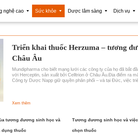
g nghệ cao
Sức khỏe
Dược lâm sàng
Dịch vụ
iệu lớn
Tương đương sinh học
Dược sĩ
Tổ chức sự 
Triển khai thuốc Herzuma – tương đư
tuệ nhân tạo (AI) CSSK
Hóa trị liệu
Vaccine
Nghiên cứu 
Châu Âu
 nghệ nano
Điều trị trúng đích
Mỹ Phẩm
Chuyển gia
Mundipharma cho biết mạng lưới các công ty của họ đã bắt đầ
với Herceptin, sản xuất bởi Celltrion ở Châu Âu.Địa điểm ra 
t bị chuẩn đoán CNC
Liệu pháp miễn dịch
Thông tin và
Công ty Dược Napp giữ quyền phân phối – và tại Đức, việc triể
ộng hóa CSSK
Cảm biến sinh học
t bị phẫu thuật CNC
Tế bào gốc
Xem thêm
t xuất
Y học hạt nhân
của tương đương sinh học và
Tương đương sinh học và việc
 và tái tạo cơ thể
Liệu pháp Gene
ả dụng thuốc
chọn thuốc
 tế ảo và hỗn hợp tăng cường
Làm đẹp