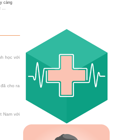
ày càng
 ...
nh học với
 đã cho ra
ệt Nam với