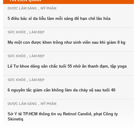
,
DƯỢC LÂM SÀNG
MỸ PHẨM
5 điều bác sĩ da liễu làm mỗi sáng để hạn chế lão hóa
,
SỨC KHỎE
LÀM ĐẸP
Mẹ một con được khen trông như sinh viên sau khi giảm 8 kg
,
SỨC KHỎE
LÀM ĐẸP
Lê Tư khoe dáng săn chắc tuổi 55 nhờ ăn thanh đạm, tập yoga
,
SỨC KHỎE
LÀM ĐẸP
6 nguyên tắc giảm cân không làm da chảy xệ sau tuổi 40
,
DƯỢC LÂM SÀNG
MỸ PHẨM
Sở Y tế TP.HCM thông tin vụ Retinol Candid, phạt Công ty
Skinetiq