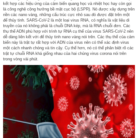
kết hợp các hiệu ứng của cảm biến quang học và nhiệt học hay còn gọi
là công nghệ cộng hưởng bề mặt cục bộ (LSPR). Nó được xây dựng trên
nền các nano vàng, những cấu trúc cực nhỏ sau đó được đặt trên một
đế thủy tinh. SARS-CoV-2 là một loại virus RNA, có nghĩa là vật liệu di
truyền của nó không phải là chuỗi DNA kép, mà là RNA chuỗi đơn. Các
thụ thể ADN phù hợp với trình tự RNA cụ thể của virus SARS-CoV-2 nên
dễ dàng liên kết với đế thủy tinh nano vàng nói trên. Các thụ thể của cảm
biến này là trật tự rất hợp với ADN của virus nên có thể xác định virus
một cách nhanh chóng và tin cậy. Cụ thể hơn, nó có thể phân biệt rõ các
trật tự chuỗi RNA khá giống nhau của hai chủng virus corona nói trên
trong vòng vài phút.