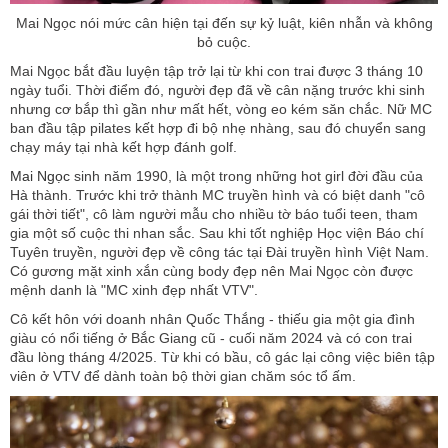
Mai Ngọc nói mức cân hiện tại đến sự kỷ luật, kiên nhẫn và không
bỏ cuộc.
Mai Ngọc bắt đầu luyện tập trở lại từ khi con trai được 3 tháng 10
ngày tuổi. Thời điểm đó, người đẹp đã về cân nặng trước khi sinh
nhưng cơ bắp thì gần như mất hết, vòng eo kém săn chắc. Nữ MC
ban đầu tập pilates kết hợp đi bộ nhẹ nhàng, sau đó chuyển sang
chạy máy tại nhà kết hợp đánh golf.
Mai Ngọc
sinh năm 1990, là một trong những hot girl đời đầu của
Hà thành. Trước khi trở thành MC truyền hình và có biệt danh "cô
gái thời tiết", cô làm người mẫu cho nhiều tờ báo tuổi teen, tham
gia một số cuộc thi nhan sắc. Sau khi tốt nghiệp Học viện Báo chí
Tuyên truyền, người đẹp về công tác tại Đài truyền hình Việt Nam.
Có gương mặt xinh xắn cùng body đẹp nên Mai Ngọc còn được
mệnh danh là "MC xinh đẹp nhất VTV".
Cô kết hôn với doanh nhân Quốc Thắng - thiếu gia một gia đình
giàu có nổi tiếng ở Bắc Giang cũ - cuối năm 2024 và có con trai
đầu lòng tháng 4/2025. Từ khi có bầu, cô gác lại công việc biên tập
viên ở VTV để dành toàn bộ thời gian chăm sóc tổ ấm.