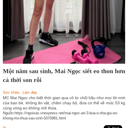
Một năm sau sinh, Mai Ngọc siết eo thon hơn
cả thời son rỗi
Sức khỏe
,
Làm đẹp
MC Mai Ngọc cho biết thời gian qua cô từ chối hầu như mọi lời mời
của bạn bè, không ăn vặt, chăm chạy bộ, đưa cơ thể về mức 53 kg
cùng vòng eo không mỡ thừa. ​​​
Nguồn:https://ngoisao.vnexpress.net/mai-ngoc-an-3-bua-o-nha-giu-eo-
khong-mo-thua-sau-sinh-5070981.html
In