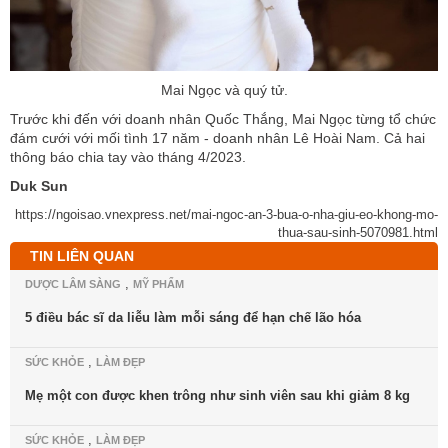
Mai Ngọc và quý tử.
Trước khi đến với doanh nhân Quốc Thắng, Mai Ngọc từng tổ chức
đám cưới với mối tình 17 năm - doanh nhân Lê Hoài Nam. Cả hai
thông báo chia tay vào tháng 4/2023.
Duk Sun
https://ngoisao.vnexpress.net/mai-ngoc-an-3-bua-o-nha-giu-eo-khong-mo-
thua-sau-sinh-5070981.html
TIN LIÊN QUAN
,
DƯỢC LÂM SÀNG
MỸ PHẨM
5 điều bác sĩ da liễu làm mỗi sáng để hạn chế lão hóa
,
SỨC KHỎE
LÀM ĐẸP
Mẹ một con được khen trông như sinh viên sau khi giảm 8 kg
,
SỨC KHỎE
LÀM ĐẸP