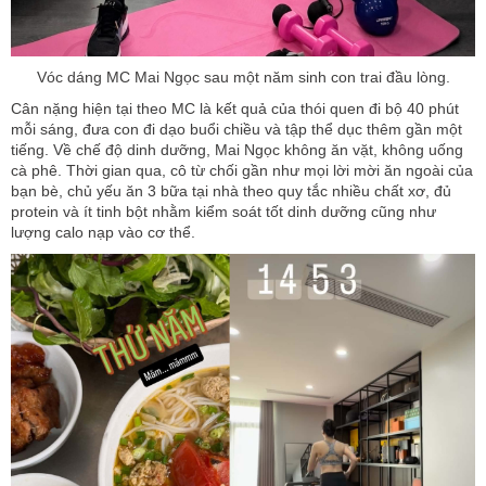
Vóc dáng MC Mai Ngọc sau một năm sinh con trai đầu lòng.
Cân nặng hiện tại theo MC là kết quả của thói quen đi bộ 40 phút
mỗi sáng, đưa con đi dạo buổi chiều và tập thể dục thêm gần một
tiếng. Về chế độ dinh dưỡng, Mai Ngọc không ăn vặt, không uống
cà phê. Thời gian qua, cô từ chối gần như mọi lời mời ăn ngoài của
bạn bè, chủ yếu ăn 3 bữa tại nhà theo quy tắc nhiều chất xơ, đủ
protein và ít tinh bột nhằm kiểm soát tốt dinh dưỡng cũng như
lượng calo nạp vào cơ thể.