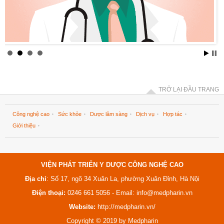
TRỞ LẠI ĐẦU TRANG
Công nghệ cao
Sức khỏe
Dược lâm sàng
Dịch vụ
Hợp tác
Giới thiệu
VIỆN PHÁT TRIỂN Y DƯỢC CÔNG NGHỆ CAO
Địa chỉ
: Số 17, ngõ 34 Xuân La, phường Xuân Đỉnh, Hà Nội
Điện thoại:
0246 661 5056 - Email:
info@medpharin.vn
Website:
http://medpharin.vn/
Copyright © 2019 by Medpharin