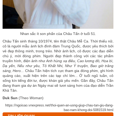
Nhan sắc ít son phấn của Châu Tấn ở tuổi 51.
Châu Tấn
sinh tháng 10/1974, tên thật Châu Mễ Ca. Thời thiếu nữ,
cô là người mẫu ảnh lịch đình đám Trung Quốc, được yêu thích bởi
vẻ đẹp thông minh, trong trẻo. Nhờ ảnh lịch, cô được các đạo diễn
chú ý, mời đóng phim. Người đẹp thành công với các tác phẩm
truyền hình, điện ảnh như
Anh hùng xạ điêu, Cao lương đỏ, Họa bì,
Dạ yến, Nếu như yêu, Tô Khất Nhi, Như Ý truyện, Bao giờ trăng
sáng, Hero...
Châu Tấn hiện tích cực tham gia đóng phim, ghi hình
quảng cáo, xuất hiện trên các tạp chí lớn... Ở tuổi ngũ tuần, cô
sống kín tiếng đời tư, được khán giả yêu mến. Gần đây, Châu Tấn
đang tham gia dự án Ngày mai sẽ tươi sáng hơn của đạo diễn Trần
Khả Tân.
Duk Sun
(Theo
Woman
)
https://ngoisao.vnexpress.net/thoi-quen-an-uong-giup-chau-tan-giu-dang-
bao-nam-khong-doi-5081519.html