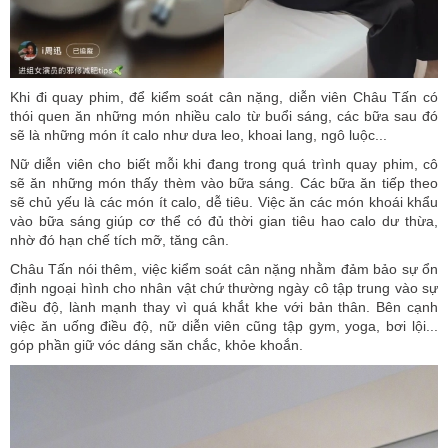
Khi đi quay phim, để kiểm soát cân nặng, diễn viên Châu Tấn có
thói quen ăn những món nhiều calo từ buổi sáng, các bữa sau đó
sẽ là những món ít calo như dưa leo, khoai lang, ngô luộc...
Nữ diễn viên cho biết mỗi khi đang trong quá trình quay phim, cô
sẽ ăn những món thấy thèm vào bữa sáng. Các bữa ăn tiếp theo
sẽ chủ yếu là các món ít calo, dễ tiêu. Việc ăn các món khoái khẩu
vào bữa sáng giúp cơ thể có đủ thời gian tiêu hao calo dư thừa,
nhờ đó hạn chế tích mỡ, tăng cân.
Châu Tấn nói thêm, việc kiểm soát cân nặng nhằm đảm bảo sự ổn
định ngoại hình cho nhân vật chứ thường ngày cô tập trung vào sự
điều độ, lành mạnh thay vì quá khắt khe với bản thân. Bên cạnh
việc ăn uống điều độ, nữ diễn viên cũng tập gym, yoga, bơi lội...
góp phần giữ vóc dáng săn chắc, khỏe khoắn.