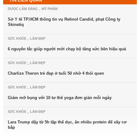
TIN LIÊN QUAN
,
DƯỢC LÂM SÀNG
MỸ PHẨM
Sở Y tế TP.HCM thông tin vụ Retinol Candid, phạt Công ty
Skinetiq
,
SỨC KHỎE
LÀM ĐẸP
6 nguyên tắc giúp người mới chạy bộ tăng sức bền hiệu quả
,
SỨC KHỎE
LÀM ĐẸP
Charlize Theron trẻ đẹp ở tuổi 50 nhờ 4 thói quen
,
SỨC KHỎE
LÀM ĐẸP
Giảm mỡ bụng với 10 tư thế yoga đơn giản mỗi ngày
,
SỨC KHỎE
LÀM ĐẸP
Lara Trump dậy từ 5h tập thể dục, ăn nhiều protein để xây cơ
bắp