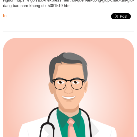
Nguồn:https://ngoisao.vnexpress.net/thoi-quen-an-uong-giup-chau-tan-giu-
dang-bao-nam-khong-doi-5081519.html
In