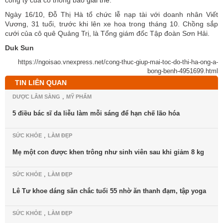
công ty của cô thông báo
giải thể
.
Ngày 16/10, Đỗ Thị Hà tổ chức lễ nạp tài với doanh nhân Viết
Vương, 31 tuổi, trước khi lên xe hoa trong tháng 10. Chồng sắp
cưới của cô quê Quảng Trị, là Tổng giám đốc Tập đoàn Sơn Hải.
Duk Sun
https://ngoisao.vnexpress.net/cong-thuc-giup-mai-toc-do-thi-ha-ong-a-
bong-benh-4951699.html
TIN LIÊN QUAN
,
DƯỢC LÂM SÀNG
MỸ PHẨM
5 điều bác sĩ da liễu làm mỗi sáng để hạn chế lão hóa
,
SỨC KHỎE
LÀM ĐẸP
Mẹ một con được khen trông như sinh viên sau khi giảm 8 kg
,
SỨC KHỎE
LÀM ĐẸP
Lê Tư khoe dáng săn chắc tuổi 55 nhờ ăn thanh đạm, tập yoga
,
SỨC KHỎE
LÀM ĐẸP