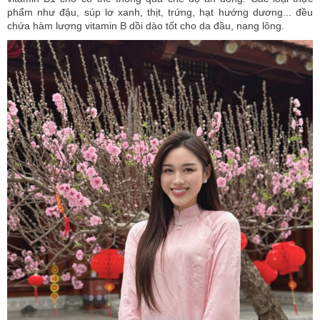
phẩm như đậu, súp lơ xanh, thịt, trứng, hạt hướng dương... đều
chứa hàm lượng vitamin B dồi dào tốt cho da đầu, nang lông.