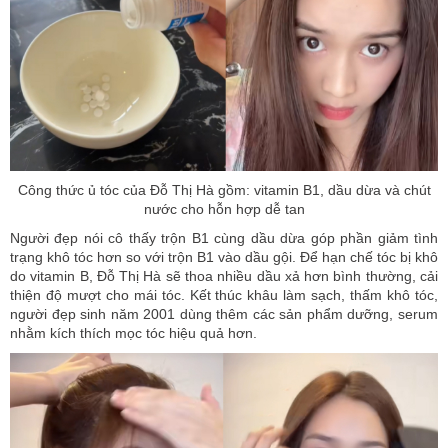
Công thức ủ tóc của Đỗ Thị Hà gồm: vitamin B1, dầu dừa và chút
nước cho hỗn hợp dễ tan
Người đẹp nói cô thấy trộn B1 cùng dầu dừa góp phần giảm tình
trạng khô tóc hơn so với trộn B1 vào dầu gội. Để hạn chế tóc bị khô
do vitamin B, Đỗ Thị Hà sẽ thoa nhiều dầu xả hơn bình thường, cải
thiện độ mượt cho mái tóc. Kết thúc khâu làm sạch, thấm khô tóc,
người đẹp sinh năm 2001 dùng thêm các sản phẩm dưỡng, serum
nhằm kích thích mọc tóc hiệu quả hơn.