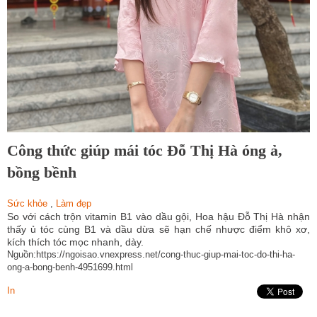
Công thức giúp mái tóc Đỗ Thị Hà óng ả,
bồng bềnh
Sức khỏe
,
Làm đẹp
So với cách trộn vitamin B1 vào dầu gội, Hoa hậu Đỗ Thị Hà nhận
thấy ủ tóc cùng B1 và dầu dừa sẽ hạn chế nhược điểm khô xơ,
kích thích tóc mọc nhanh, dày.
Nguồn:https://ngoisao.vnexpress.net/cong-thuc-giup-mai-toc-do-thi-ha-
ong-a-bong-benh-4951699.html
In