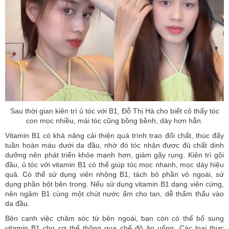
Sau thời gian kiên trì ủ tóc với B1, Đỗ Thị Hà cho biết cô thấy tóc
con mọc nhiều, mái tóc cũng bồng bềnh, dày hơn hẳn.
Vitamin B1 có khả năng cải thiện quá trình trao đổi chất, thúc đẩy
tuần hoàn máu dưới da đầu, nhờ đó tóc nhận được đủ chất dinh
dưỡng nên phát triển khỏe mạnh hơn, giảm gãy rụng. Kiên trì gội
đầu, ủ tóc với vitamin B1 có thể giúp tóc mọc nhanh, mọc dày hiệu
quả. Có thể sử dụng viên nhộng B1, tách bỏ phần vỏ ngoài, sử
dụng phần bột bên trong. Nếu sử dụng vitamin B1 dạng viên cứng,
nên ngâm B1 cùng một chút nước ấm cho tan, dễ thẩm thấu vào
da đầu.
Bên cạnh việc chăm sóc từ bên ngoài, bạn còn có thể bổ sung
vitamin B1 cho cơ thể thông qua chế độ ăn uống. Các loại thực