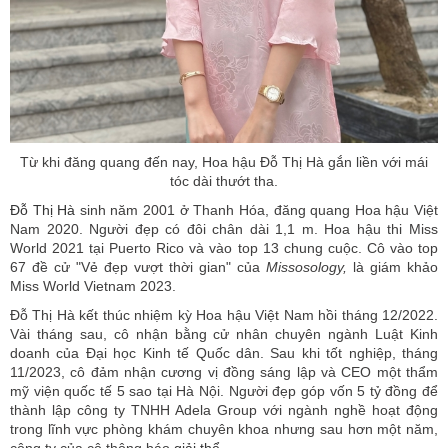
Từ khi đăng quang đến nay, Hoa hậu Đỗ Thị Hà gắn liền với mái
tóc dài thướt tha.
Đỗ Thị Hà
sinh năm 2001 ở Thanh Hóa, đăng quang Hoa hậu Việt
Nam 2020. Người đẹp có đôi chân dài 1,1 m. Hoa hậu thi Miss
World 2021 tại Puerto Rico và vào top 13 chung cuộc. Cô vào top
67 đề cử "Vẻ đẹp vượt thời gian" của
Missosology,
là giám khảo
Miss World Vietnam 2023.
Đỗ Thị Hà kết thúc nhiệm kỳ Hoa hậu Việt Nam hồi tháng 12/2022.
Vài tháng sau, cô nhận bằng cử nhân chuyên ngành Luật Kinh
doanh của Đại học Kinh tế Quốc dân. Sau khi tốt nghiệp, tháng
11/2023, cô đảm nhận cương vị đồng sáng lập và CEO một thẩm
mỹ viện quốc tế 5 sao tại Hà Nội. Người đẹp góp vốn 5 tỷ đồng để
thành lập công ty TNHH Adela Group với ngành nghề hoạt động
trong lĩnh vực phòng khám chuyên khoa nhưng sau hơn một năm,