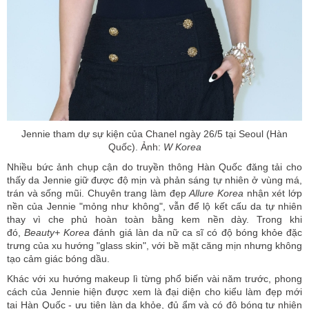
Jennie tham dự sự kiện của Chanel ngày 26/5 tại Seoul (Hàn
Quốc). Ảnh:
W Korea
Nhiều bức ảnh chụp cận do truyền thông Hàn Quốc đăng tải cho
thấy da Jennie giữ được độ mịn và phản sáng tự nhiên ở vùng má,
trán và sống mũi. Chuyên trang làm đẹp
Allure Korea
nhận xét lớp
nền của Jennie "mỏng như không", vẫn để lộ kết cấu da tự nhiên
thay vì che phủ hoàn toàn bằng kem nền dày. Trong khi
đó,
Beauty+ Korea
đánh giá làn da nữ ca sĩ có độ bóng khỏe đặc
trưng của xu hướng "glass skin", với bề mặt căng mịn nhưng không
tạo cảm giác bóng dầu.
Khác với xu hướng makeup lì từng phổ biến vài năm trước, phong
cách của Jennie hiện được xem là đại diện cho kiểu làm đẹp mới
tại Hàn Quốc - ưu tiên làn da khỏe, đủ ẩm và có độ bóng tự nhiên