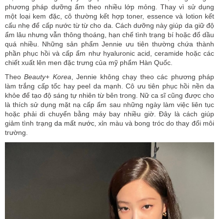
phương pháp dưỡng ẩm theo nhiều lớp mỏng. Thay vì sử dụng
một loại kem đặc, cô thường kết hợp toner, essence và lotion kết
cấu nhẹ để cấp nước từ từ cho da. Cách dưỡng này giúp da giữ độ
ẩm lâu nhưng vẫn thông thoáng, hạn chế tình trạng bí hoặc đổ dầu
quá nhiều. Những sản phẩm Jennie ưu tiên thường chứa thành
phần phục hồi và cấp ẩm như hyaluronic acid, ceramide hoặc các
chiết xuất lên men đặc trưng của mỹ phẩm Hàn Quốc.
Theo
Beauty+ Korea
, Jennie không chạy theo các phương pháp
làm trắng cấp tốc hay peel da mạnh. Cô ưu tiên phục hồi nền da
khỏe để tạo độ sáng tự nhiên từ bên trong. Nữ ca sĩ cũng được cho
là thích sử dụng mặt nạ cấp ẩm sau những ngày làm việc liên tục
hoặc phải di chuyển bằng máy bay nhiều giờ. Đây là cách giúp
giảm tình trạng
da mất nước
, xỉn màu và bong tróc do thay đổi môi
trường.