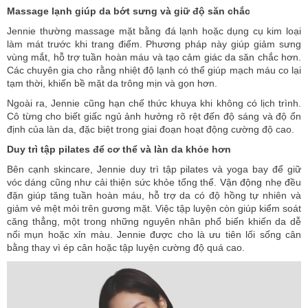
Massage lạnh giúp da bớt sưng và giữ độ săn chắc
Jennie thường massage mặt bằng đá lạnh hoặc dụng cụ kim loại
làm mát trước khi trang điểm. Phương pháp này giúp giảm sưng
vùng mắt, hỗ trợ tuần hoàn máu và tạo cảm giác da săn chắc hơn.
Các chuyên gia cho rằng nhiệt độ lạnh có thể giúp mạch máu co lại
tạm thời, khiến bề mặt da trông mịn và gọn hơn.
Ngoài ra, Jennie cũng hạn chế thức khuya khi không có lịch trình.
Cô từng cho biết giấc ngủ ảnh hưởng rõ rệt đến độ sáng và độ ổn
định của làn da, đặc biệt trong giai đoạn hoạt động cường độ cao.
Duy trì tập pilates để cơ thể và làn da khỏe hơn
Bên cạnh skincare, Jennie duy trì tập pilates và yoga bay để giữ
vóc dáng cũng như cải thiện sức khỏe tổng thể.
Vận động
nhẹ đều
đặn giúp tăng tuần hoàn máu, hỗ trợ da có độ hồng tự nhiên và
giảm vẻ mệt mỏi trên gương mặt. Việc tập luyện còn giúp kiểm soát
căng thẳng, một trong những nguyên nhân phổ biến khiến da dễ
nổi mụn hoặc xỉn màu. Jennie được cho là ưu tiên lối sống cân
bằng thay vì ép cân hoặc tập luyện cường độ quá cao.