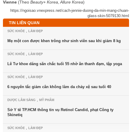
Vienne
(Theo
Beauty+ Korea, Allure Korea
)
https://ngoisao.vnexpress.net/cach-jennie-duong-da-min-mang-chuan-
glass-skin-5079130.html
TIN LIÊN QUAN
,
SỨC KHỎE
LÀM ĐẸP
Mẹ một con được khen trông như sinh viên sau khi giảm 8 kg
,
SỨC KHỎE
LÀM ĐẸP
Lê Tư khoe dáng săn chắc tuổi 55 nhờ ăn thanh đạm, tập yoga
,
SỨC KHỎE
LÀM ĐẸP
6 nguyên tắc giảm cân không làm da chảy xệ sau tuổi 40
,
DƯỢC LÂM SÀNG
MỸ PHẨM
Sở Y tế TP.HCM thông tin vụ Retinol Candid, phạt Công ty
Skinetiq
,
SỨC KHỎE
LÀM ĐẸP