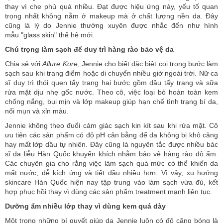
thay vì che phủ quá nhiều. Đạt được hiệu ứng này, yếu tố quan
trọng nhất không nằm ở makeup mà ở chất lượng nền da. Đây
cũng là lý do Jennie thường xuyên được nhắc đến như hình
mẫu
"glass skin"
thế hệ mới.
Chú trọng làm sạch để duy trì hàng rào bảo vệ da
Chia sẻ với
Allure Kore
, Jennie cho biết đặc biệt coi trọng bước làm
sạch sau khi trang điểm hoặc di chuyển nhiều giờ ngoài trời. Nữ ca
sĩ duy trì thói quen tẩy trang hai bước gồm dầu tẩy trang và sữa
rửa mặt dịu nhẹ gốc nước. Theo cô, việc loại bỏ hoàn toàn kem
chống nắng, bụi mịn và lớp makeup giúp hạn chế tình trạng bí da,
nổi mụn và xỉn màu.
Jennie không theo đuổi cảm giác sạch kin kít sau khi rửa mặt. Cô
ưu tiên các sản phẩm có độ pH cân bằng để da không bị khô căng
hay mất lớp dầu tự nhiên. Đây cũng là nguyên tắc được nhiều bác
sĩ da liễu Hàn Quốc khuyến khích nhằm bảo vệ hàng rào độ ẩm.
Các chuyên gia cho rằng việc làm sạch quá mức có thể khiến da
mất nước, dễ kích ứng và tiết dầu nhiều hơn. Vì vậy, xu hướng
skincare Hàn Quốc hiện nay tập trung vào làm sạch vừa đủ, kết
hợp phục hồi thay vì dùng các sản phẩm treatment mạnh liên tục.
Dưỡng ẩm nhiều lớp thay vì dùng kem quá dày
Một trong những bí quyết giúp da Jennie luôn có độ căng bóng là