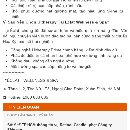
Cải thiện rõ rệt các nếp nhăn, rãnh sâu
Khôi phục đường nét gương mặt, tạo hiệu ứng V-line tự
nhiên
Vì Sao Nên Chọn Ultherapy Tại
Éclat Wellness & Spa
?
Tại Éclat, chúng tôi đặt sự an toàn và hiệu quả lên hàng đầu. Với
đội ngũ chuyên viên được đào tạo bài bản cùng trang thiết bị chuẩn
Hoa Kỳ, bạn sẽ trải nghiệm:
Công nghệ Ultherapy Prime chính hãng, kiểm định đầy đủ
Phác đồ điều trị cá nhân hoá, phù hợp với từng tình trạng da
Không đau, không cần nghỉ dưỡng
Môi trường spa cao cấp, riêng tư và thư giãn
---------------
📍ÉCLAT - WELLNESS & SPA
🔹 Tầng 1-2, Tòa N01-T3, Ngoại Giao Đoàn, Xuân Đỉnh, Hà Nội
☎️ Hotline: 1900 888 685
TIN LIÊN QUAN
,
DƯỢC LÂM SÀNG
MỸ PHẨM
Sở Y tế TP.HCM thông tin vụ Retinol Candid, phạt Công ty
Skinetiq