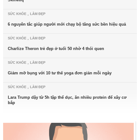
,
SỨC KHỎE
LÀM ĐẸP
6 nguyên tắc giúp người mới chạy bộ tăng sức bền hiệu quả
,
SỨC KHỎE
LÀM ĐẸP
Charlize Theron trẻ đẹp ở tuổi 50 nhờ 4 thói quen
,
SỨC KHỎE
LÀM ĐẸP
Giảm mỡ bụng với 10 tư thế yoga đơn giản mỗi ngày
,
SỨC KHỎE
LÀM ĐẸP
Lara Trump dậy từ 5h tập thể dục, ăn nhiều protein để xây cơ
bắp