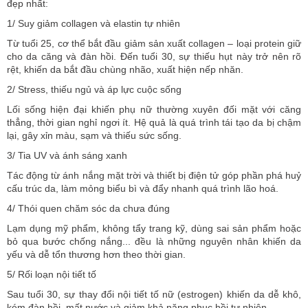
đẹp nhất:
1/ Suy giảm collagen và elastin tự nhiên
Từ tuổi 25, cơ thể bắt đầu giảm sản xuất collagen – loại protein giữ
cho da căng và đàn hồi. Đến tuổi 30, sự thiếu hụt này trở nên rõ
rệt, khiến da bắt đầu chùng nhão, xuất hiện nếp nhăn.
2/ Stress, thiếu ngủ và áp lực cuộc sống
Lối sống hiện đại khiến phụ nữ thường xuyên đối mặt với căng
thẳng, thời gian nghỉ ngơi ít. Hệ quả là quá trình tái tạo da bị chậm
lại, gây xỉn màu, sạm và thiếu sức sống.
3/ Tia UV và ánh sáng xanh
Tác động từ ánh nắng mặt trời và thiết bị điện tử góp phần phá huỷ
cấu trúc da, làm mỏng biểu bì và đẩy nhanh quá trình lão hoá.
4/ Thói quen chăm sóc da chưa đúng
Lạm dụng mỹ phẩm, không tẩy trang kỹ, dùng sai sản phẩm hoặc
bỏ qua bước chống nắng... đều là những nguyên nhân khiến da
yếu và dễ tổn thương hơn theo thời gian.
5/ Rối loạn nội tiết tố
Sau tuổi 30, sự thay đổi nội tiết tố nữ (estrogen) khiến da dễ khô,
kém đàn hồi, mất nước và giảm khả năng phục hồi tự nhiên.