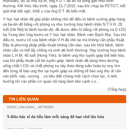
mũi/tuần), đủ 30 mũi xạ trị, ông P.D.T đã ăn và uống gần như bình
thường. Kết thúc liệu trình, ngày 21-7-2010, sau khi chụp lại PET/CT, kết
quả thật bất ngờ, khối u của ông D.T đã biến mất.
Y học hạt nhân đã góp phần không nhỏ để điều trị bệnh cường giáp trạng
và ba-dơ-đô bằng i-ốt phóng xạ như trường hợp bệnh nhân N.T.V.H, 28
tuổi (Hà Nội) bị bệnh ba-dơ-đô, đã được điều trị bằng i-ốt phóng xạ (I-131)
tại Trung tâm Ung bướu và Y học hạt nhân, Bệnh viện Bạch Mai. Sau khi
điều trị, bướu cổ của bệnh nhân V.H đã nhỏ lại mà không cần phẫu thuật.
Ðây là phương pháp phẫu thuật không cần dao, sau khi khỏi bệnh, bệnh
nhân vẫn có thể lấy chồng và sinh đẻ bình thường. Hay trường hợp bệnh
nhân L.H.M, 45 tuổi (Hưng Yên), bị bệnh ung thư tuyến giáp thể biệt hóa,
sau khi phẫu thuật cắt bỏ tuyến giáp, bệnh nhân đã dùng theo đường
uống chất I-131 và chất phóng xạ này theo dòng tuần hoàn tự truy tìm
đến từng tế bào ung thư tại tuyến giáp và những tế bào ung thư di căn
vào phổi, não, xương... và tiêu diệt chúng một cách chọn lọc, ít ảnh
hưởng tới các phần cơ quan nội tạng lành bên cạnh v.v...
(Tổng hợp)
TIN LIÊN QUAN
,
DƯỢC LÂM SÀNG
MỸ PHẨM
5 điều bác sĩ da liễu làm mỗi sáng để hạn chế lão hóa