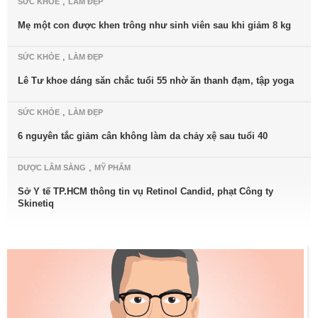
,
SỨC KHỎE
LÀM ĐẸP
Mẹ một con được khen trông như sinh viên sau khi giảm 8 kg
,
SỨC KHỎE
LÀM ĐẸP
Lê Tư khoe dáng săn chắc tuổi 55 nhờ ăn thanh đạm, tập yoga
,
SỨC KHỎE
LÀM ĐẸP
6 nguyên tắc giảm cân không làm da chảy xệ sau tuổi 40
,
DƯỢC LÂM SÀNG
MỸ PHẨM
Sở Y tế TP.HCM thông tin vụ Retinol Candid, phạt Công ty
Skinetiq