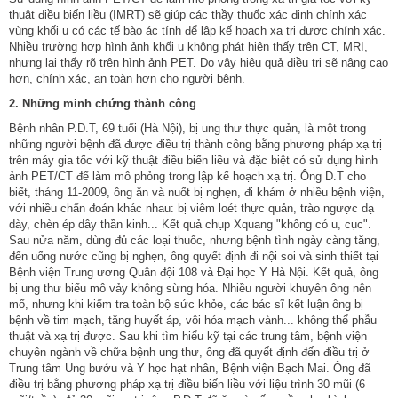
thuật điều biến liều (IMRT) sẽ giúp các thầy thuốc xác định chính xác
vùng khối u có các tế bào ác tính để lập kế hoạch xạ trị được chính xác.
Nhiều trường hợp hình ảnh khối u không phát hiện thấy trên CT, MRI,
nhưng lại thấy rõ trên hình ảnh PET. Do vậy hiệu quả điều trị sẽ nâng cao
hơn, chính xác, an toàn hơn cho người bệnh.
2. Những minh chứng thành công
Bệnh nhân P.D.T, 69 tuổi (Hà Nội), bị ung thư thực quản, là một trong
những người bệnh đã được điều trị thành công bằng phương pháp xạ trị
trên máy gia tốc với kỹ thuật điều biến liều và đặc biệt có sử dụng hình
ảnh PET/CT để làm mô phỏng trong lập kế hoạch xạ trị. Ông D.T cho
biết, tháng 11-2009, ông ăn và nuốt bị nghẹn, đi khám ở nhiều bệnh viện,
với nhiều chẩn đoán khác nhau: bị viêm loét thực quản, trào ngược dạ
dày, chèn ép dây thần kinh... Kết quả chụp Xquang "không có u, cục".
Sau nửa năm, dùng đủ các loại thuốc, nhưng bệnh tình ngày càng tăng,
đến uống nước cũng bị nghẹn, ông quyết định đi nội soi và sinh thiết tại
Bệnh viện Trung ương Quân đội 108 và Ðại học Y Hà Nội. Kết quả, ông
bị ung thư biểu mô vảy không sừng hóa. Nhiều người khuyên ông nên
mổ, nhưng khi kiểm tra toàn bộ sức khỏe, các bác sĩ kết luận ông bị
bệnh về tim mạch, tăng huyết áp, vôi hóa mạch vành... không thể phẫu
thuật và xạ trị được. Sau khi tìm hiểu kỹ tại các trung tâm, bệnh viện
chuyên ngành về chữa bệnh ung thư, ông đã quyết định đến điều trị ở
Trung tâm Ung bướu và Y học hạt nhân, Bệnh viện Bạch Mai. Ông đã
điều trị bằng phương pháp xạ trị điều biến liều với liệu trình 30 mũi (6