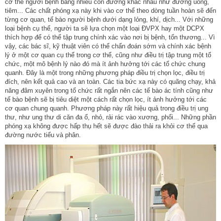
cơ thể người bệnh bằng nhiều con đường khác nhau như đường uống,
tiêm... Các chất phóng xạ này khi vào cơ thể theo dòng tuần hoàn sẽ đến
từng cơ quan, tế bào người bệnh dưới dạng lỏng, khí, dịch... Với những
loại bệnh cụ thể, người ta sẽ lựa chọn một loại ÐVPX hay một DCPX
thích hợp để có thể tập trung chính xác vào nơi bị bệnh, tổn thương... Vì
vậy, các bác sĩ, kỹ thuật viên có thể chẩn đoán sớm và chính xác bệnh
lý ở một cơ quan cụ thể trong cơ thể, cũng như điều trị tập trung một tổ
chức, một mô bệnh lý nào đó mà ít ảnh hưởng tới các tổ chức chung
quanh. Ðây là một trong những phương pháp điều trị chọn lọc, điều trị
đích, nên kết quả cao và an toàn. Các tia bức xạ này có quãng chạy, khả
năng đâm xuyên trong tổ chức rất ngắn nên các tế bào ác tính cũng như
tế bào bệnh sẽ bị tiêu diệt một cách rất chọn lọc, ít ảnh hưởng tới các
cơ quan chung quanh. Phương pháp này rất hiệu quả trong điều trị ung
thư, như ung thư di căn đa ổ, nhỏ, rải rác vào xương, phổi... Những phần
phóng xạ không được hấp thụ hết sẽ được đào thải ra khỏi cơ thể qua
đường nước tiểu và phân.