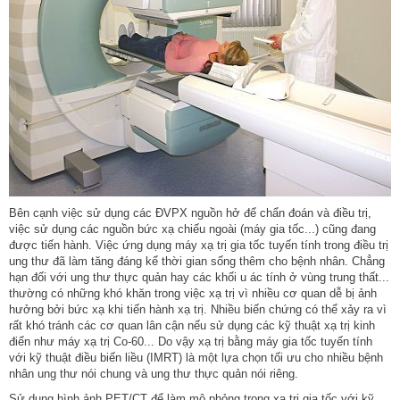
Bên cạnh việc sử dụng các ÐVPX nguồn hở để chẩn đoán và điều trị,
việc sử dụng các nguồn bức xạ chiếu ngoài (máy gia tốc...) cũng đang
được tiến hành. Việc ứng dụng máy xạ trị gia tốc tuyến tính trong điều trị
ung thư đã làm tăng đáng kể thời gian sống thêm cho bệnh nhân. Chẳng
hạn đối với ung thư thực quản hay các khối u ác tính ở vùng trung thất...
thường có những khó khăn trong việc xạ trị vì nhiều cơ quan dễ bị ảnh
hưởng bởi bức xạ khi tiến hành xạ trị. Nhiều biến chứng có thể xảy ra vì
rất khó tránh các cơ quan lân cận nếu sử dụng các kỹ thuật xạ trị kinh
điển như máy xạ trị Co-60... Do vậy xạ trị bằng máy gia tốc tuyến tính
với kỹ thuật điều biến liều (IMRT) là một lựa chọn tối ưu cho nhiều bệnh
nhân ung thư nói chung và ung thư thực quản nói riêng.
Sử dụng hình ảnh PET/CT để làm mô phỏng trong xạ trị gia tốc với kỹ