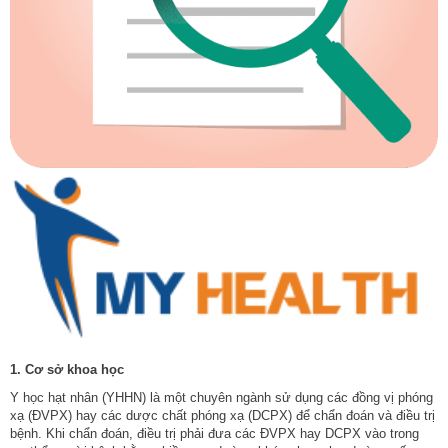
1. Cơ sở khoa học
Y học hạt nhân (YHHN) là một chuyên ngành sử dụng các đồng vị phóng
xạ (ÐVPX) hay các dược chất phóng xạ (DCPX) để chẩn đoán và điều trị
bệnh. Khi chẩn đoán, điều trị phải đưa các ÐVPX hay DCPX vào trong