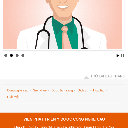
TRỞ LẠI ĐẦU TRANG
Công nghệ cao
Sức khỏe
Dược lâm sàng
Dịch vụ
Hợp tác
Giới thiệu
VIỆN PHÁT TRIỂN Y DƯỢC CÔNG NGHỆ CAO
Địa chỉ
: Số 17, ngõ 34 Xuân La, phường Xuân Đỉnh, Hà Nội