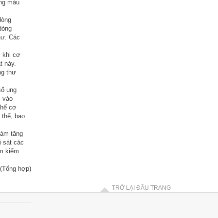
òng máu
dòng
dòng
hư. Các
 khi cơ
t này.
ng thư
ố ung
c vào
chế cơ
 thể, bao
làm tăng
i sát các
ệm kiểm
(Tổng hợp)
TRỞ LẠI ĐẦU TRANG