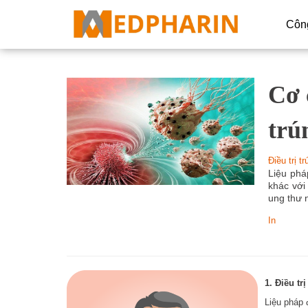
Côn
Cơ 
Dữ l
Trí 
trú
Công
Điều trị t
Thiế
Liệu phá
khác với
Tự đ
ung thư 
In
Chiế
Thiế
In 3D
1. Điều tr
Liệu pháp 
Thực