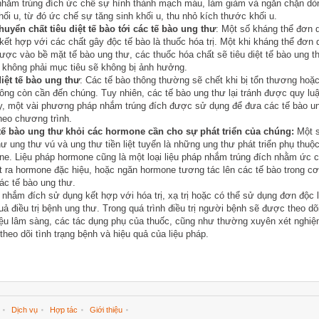
nhắm trúng đích ức chế sự hình thành mạch máu, làm giảm và ngăn chặn d
hối u, từ đó ức chế sự tăng sinh khối u, thu nhỏ kích thước khối u.
uyển chất tiêu diệt tế bào tới các tế bào ung thư
: Một số kháng thể đơn 
ết hợp với các chất gây độc tế bào là thuốc hóa trị. Một khi kháng thể đơn 
ợc vào bề mặt tế bào ung thư, các thuốc hóa chất sẽ tiêu diệt tế bào ung t
 không phải mục tiêu sẽ không bị ảnh hưởng.
iệt tế bào ung thư
: Các tế bào thông thường sẽ chết khi bị tổn thương hoặc
ông còn cần đến chúng. Tuy nhiên, các tế bào ung thư lại tránh được quy luậ
y, một vài phương pháp nhắm trúng đích được sử dụng để đưa các tế bào u
heo chương trình.
tế bào ung thư khỏi các hormone cần cho sự phát triển của chúng:
Một s
ư ung thư vú và ung thư tiền liệt tuyến là những ung thư phát triển phụ thuộ
e. Liệu pháp hormone cũng là một loại liệu pháp nhắm trúng đích nhằm ức 
ết ra hormone đặc hiệu, hoặc ngăn hormone tương tác lên các tế bào trong cơ
c tế bào ung thư.
nhắm đích sử dụng kết hợp với hóa trị, xạ trị hoặc có thể sử dụng đơn độc 
uả điều trị bệnh ung thư. Trong quá trình điều trị người bệnh sẽ được theo dõ
ệu lâm sàng, các tác dụng phụ của thuốc, cũng như thường xuyên xét nghi
 theo dõi tình trạng bệnh và hiệu quả của liệu pháp.
Dịch vụ
Hợp tác
Giới thiệu