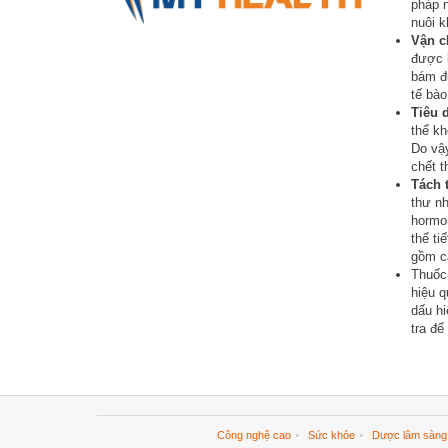
pháp 
nuôi k
Vận ch
được k
bám đư
tế bào
Tiêu d
thể kh
Do vậ
chết t
Tách 
thư nh
hormon
thể ti
gồm cá
Thuốc 
hiệu q
dấu hi
tra để
Công nghệ cao
Sức khỏe
Dược lâm sàng