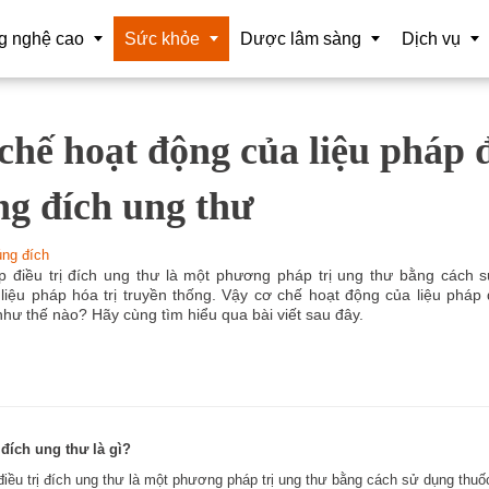
g nghệ cao
Sức khỏe
Dược lâm sàng
Dịch vụ
chế hoạt động của liệu pháp đ
iệu lớn
Hóa trị liệu
Dược sĩ
Tổ chức sự 
tuệ nhân tạo (AI) CSSK
Tương đương sinh học
Vaccine
Nghiên cứu 
ng đích ung thư
 nghệ nano
Điều trị trúng đích
Mỹ Phẩm
Chuyển gia
rúng đích
t bị chuẩn đoán CNC
Liệu pháp miễn dịch
Thông tin và
p điều trị đích ung thư là một phương pháp trị ung thư bằng cách 
 liệu pháp hóa trị truyền thống. Vậy cơ chế hoạt động của liệu pháp đ
ộng hóa CSSK
Cảm biến sinh học
như thế nào? Hãy cùng tìm hiểu qua bài viết sau đây.
t xuất
Tế bào gốc
t bị phẫu thuật CNC
Y học hạt nhân
 và tái tạo cơ thể
Liệu pháp Gene
ị đích ung thư là gì?
điều trị đích ung thư là một phương pháp trị ung thư bằng cách sử dụng thuố
 tế ảo và hỗn hợp tăng cường
Làm đẹp