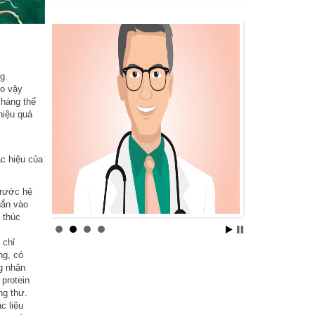
g.
o vậy
kháng thể
hiệu quả
ặc hiệu của
trước hệ
gắn vào
 thúc
 chỉ
ng, có
g nhận
 protein
ng thư.
c liệu