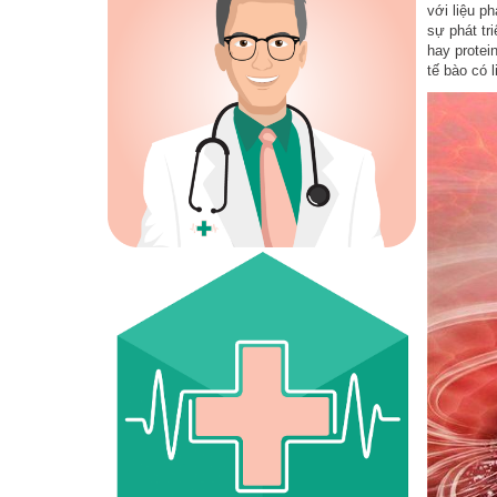
với liệu p
sự phát tr
hay protei
tế bào có l