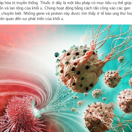
háp hóa trị truyền thống. Thuốc ở đây là một liệu pháp có mục tiêu cụ thể giú
iển và lan rộng của khối u. Chúng hoạt động bằng cách tấn công vào các gen
n chuyên biệt. Những gene và protein này được tìm thấy ở tế bào ung thư h
iên quan đến sự phát triển của khối u.