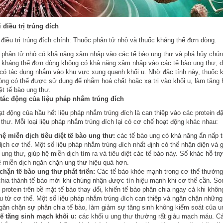
i điều trị trúng đích
i điều trị trúng đích chính: Thuốc phân tử nhỏ và thuốc kháng thể đơn dòng.
 phân tử nhỏ có khả năng xâm nhập vào các tế bào ung thư và phá hủy chún
 kháng thể đơn dòng không có khả năng xâm nhập vào các tế bào ung thư, d
có tác dụng nhắm vào khu vực xung quanh khối u. Nhờ đặc tính này, thuốc 
ng có thể được sử dụng để nhắm hoá chất hoặc xạ trị vào khối u, làm tăng 
iệt tế bào ung thư.
 tác động của liệu pháp nhắm trúng đích
t động của hầu hết liệu pháp nhắm trúng đích là can thiệp vào các protein đ
 thư. Mỗi loại liệu pháp nhắm trúng đích lại có cơ chế hoạt động khác nhau:
ệ miễn dịch tiêu diệt tế bào ung thư:
các tế bào ung có khả năng ẩn nấp 
ịch cơ thể. Một số liệu pháp nhắm trúng đích nhất định có thể nhận diện và 
 ung thư, giúp hệ miễn dịch tìm ra và tiêu diệt các tế bào này. Số khác hỗ trợ
 miễn dịch ngăn chặn ung thư hiệu quả hơn.
chặn tế bào ung thư phát triển:
Các tế bào khỏe mạnh trong cơ thể thường
hia thành tế bào mới khi chúng nhận được tín hiệu mạnh khi cơ thể cần. So
protein trên bề mặt tế bào thay đổi, khiến tế bào phân chia ngay cả khi khôn
ệu từ cơ thể. Một số liệu pháp nhắm trúng đích can thiệp và ngăn chặn những
găn chặn sự phân chia tế bào, làm giảm sự tăng sinh không kiểm soát của u
ế tăng sinh mạch khối u:
các khối u ung thư thường rất giàu mạch máu. Cá