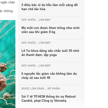
p ngăn chặn
5 điều bác sĩ da liễu làm mỗi sáng để
hạn chế lão hóa
oặc những
,
SỨC KHỎE
LÀM ĐẸP
Mẹ một con được khen trông như sinh
viên sau khi giảm 8 kg
,
SỨC KHỎE
LÀM ĐẸP
Lê Tư khoe dáng săn chắc tuổi 55 nhờ
ăn thanh đạm, tập yoga
,
SỨC KHỎE
LÀM ĐẸP
6 nguyên tắc giảm cân không làm da
chảy xệ sau tuổi 40
,
DƯỢC LÂM SÀNG
MỸ PHẨM
Sở Y tế TP.HCM thông tin vụ Retinol
Candid, phạt Công ty Skinetiq