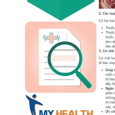
2. Các loạ
Có hai loạ
Thuốc
Thuốc
thuốc 
đơn dò
tiêu d
3. Cơ chế
Cơ chế hoạ
tế bào ung
Giúp h
miễn d
tế bào
đẩy hệ
Ngăn 
phân c
những 
tín hi
này, n
Ức ch