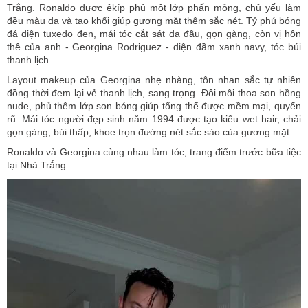
Trắng. Ronaldo được êkíp phủ một lớp phấn mỏng, chủ yếu làm
đều màu da và tạo khối giúp gương mặt thêm sắc nét. Tỷ phú bóng
đá diện tuxedo đen, mái tóc cắt sát da đầu, gọn gàng, còn vị hôn
thê của anh - Georgina Rodriguez - diện đầm xanh navy, tóc búi
thanh lịch.
Layout makeup của Georgina nhẹ nhàng, tôn nhan sắc tự nhiên
đồng thời đem lại vẻ thanh lịch, sang trọng. Đôi môi thoa son hồng
nude, phủ thêm lớp son bóng giúp tổng thể được mềm mại, quyến
rũ. Mái tóc người đẹp sinh năm 1994 được tạo kiểu wet hair, chải
gọn gàng, búi thấp, khoe trọn đường nét sắc sảo của gương mặt.
Ronaldo và Georgina cùng nhau làm tóc, trang điểm trước bữa tiệc
tại Nhà Trắng