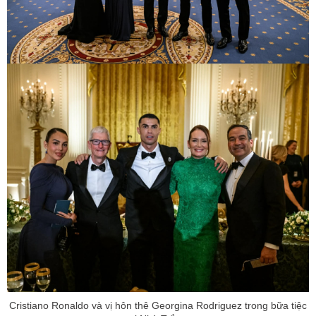
Cristiano Ronaldo và vị hôn thê Georgina Rodriguez trong bữa tiệc