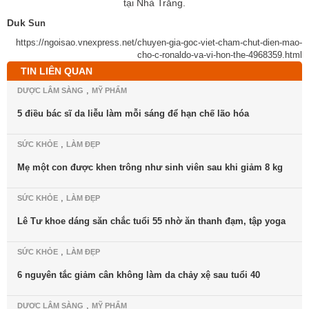
tại Nhà Trắng.
Duk
Sun
https://ngoisao.vnexpress.net/chuyen-gia-goc-viet-cham-chut-dien-mao-
cho-c-ronaldo-va-vi-hon-the-4968359.html
TIN LIÊN QUAN
,
DƯỢC LÂM SÀNG
MỸ PHẨM
5 điều bác sĩ da liễu làm mỗi sáng để hạn chế lão hóa
,
SỨC KHỎE
LÀM ĐẸP
Mẹ một con được khen trông như sinh viên sau khi giảm 8 kg
,
SỨC KHỎE
LÀM ĐẸP
Lê Tư khoe dáng săn chắc tuổi 55 nhờ ăn thanh đạm, tập yoga
,
SỨC KHỎE
LÀM ĐẸP
6 nguyên tắc giảm cân không làm da chảy xệ sau tuổi 40
,
DƯỢC LÂM SÀNG
MỸ PHẨM