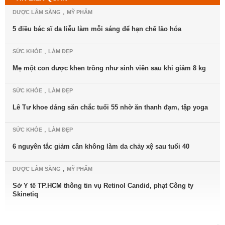
,
DƯỢC LÂM SÀNG
MỸ PHẨM
5 điều bác sĩ da liễu làm mỗi sáng để hạn chế lão hóa
,
SỨC KHỎE
LÀM ĐẸP
Mẹ một con được khen trông như sinh viên sau khi giảm 8 kg
,
SỨC KHỎE
LÀM ĐẸP
Lê Tư khoe dáng săn chắc tuổi 55 nhờ ăn thanh đạm, tập yoga
,
SỨC KHỎE
LÀM ĐẸP
6 nguyên tắc giảm cân không làm da chảy xệ sau tuổi 40
,
DƯỢC LÂM SÀNG
MỸ PHẨM
Sở Y tế TP.HCM thông tin vụ Retinol Candid, phạt Công ty
Skinetiq