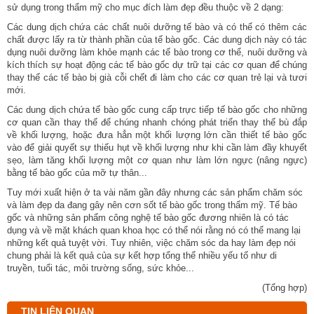
sử dụng trong thẩm mỹ cho mục đích làm đẹp đều thuộc về 2 dạng:
Các dung dịch chứa các chất nuôi dưỡng tế bào và có thể có thêm các
chất được lấy ra từ thành phần của tế bào gốc. Các dung dịch này có tác
dụng nuôi dưỡng làm khỏe mạnh các tế bào trong cơ thể, nuôi dưỡng và
kích thích sự hoạt động các tế bào gốc dự trữ tại các cơ quan để chúng
thay thế các tế bào bị già cỗi chết đi làm cho các cơ quan trẻ lại và tươi
mới.
Các dung dịch chứa tế bào gốc cung cấp trực tiếp tế bào gốc cho những
cơ quan cần thay thế để chúng nhanh chóng phát triển thay thế bù đắp
về khối lượng, hoặc đưa hẳn một khối lượng lớn cần thiết tế bào gốc
vào để giải quyết sự thiếu hụt về khối lượng như khi cần làm đầy khuyết
sẹo, làm tăng khối lượng một cơ quan như làm lớn ngực (nâng ngực)
bằng tế bào gốc của mỡ tự thân...
Tuy mới xuất hiện ở ta vài năm gần đây nhưng các sản phẩm chăm sóc
và làm đẹp da đang gây nên cơn sốt tế bào gốc trong thẩm mỹ. Tế bào
gốc và những sản phẩm công nghệ tế bào gốc đương nhiên là có tác
dụng và về mặt khách quan khoa học có thể nói rằng nó có thể mang lại
những kết quả tuyệt vời. Tuy nhiên, việc chăm sóc da hay làm đẹp nói
chung phải là kết quả của sự kết hợp tổng thể nhiều yếu tố như di
truyền, tuổi tác, môi trường sống, sức khỏe...
(Tổng hợp)
TIN LIÊN QUAN