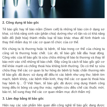
2. Công dụng tế bào gốc
Tế bào gốc hay tế bào mầm (Stem cell) là những tế bào còn ở dạng sơ
khai, có khả năng sinh sản (phân chia) dường như vô tận và có khả năng
biến đổi (biệt hóa) thành nhiều loại tế bào khác nhau để hình thành và
thay thế nhằm duy trì các cơ quan tổ chức của cơ thể.
Khi chúng ta bị thương hoặc bị bệnh, tế bào trong cơ thể của chúng ta
cũng sẽ bị thương hoặc chết. Lúc đó, tế bào gốc bắt đầu hoạt động.
Công việc của tế bào gốc là sửa chữa những tế bào bị thương và thay tế
bào mới vào chỗ những tế bào chết. Đây cũng là cách tế bào gốc giữ cơ
thể khỏe mạnh và chống thoái hóa không bình thường. Do có thể tự sửa
chữa thay thế các cơ quan bị hư hỏng do bệnh lý hoặc chấn thương nên
tế bào gốc đã được sử dụng để điều trị các bệnh như ung thư, bệnh tim
mạch, bệnh khớp, các bệnh thần kinh, thay thế các cơ quan bị thoái hóa
hay bệnh lý... Ở Việt Nam, tế bào gốc đã được ứng dụng thành công
trong điều trị bỏng và ung thư máu; nghiên cứu điều chế các thuốc mới;
bảo trì, bổ sung thay thế các cơ quan nhằm mục đích thẩm mỹ.
3. Làm đẹp bằng tế bào gốc
Hiện nay các sản phẩm liên quan đến công nghệ tế bào gốc đang được