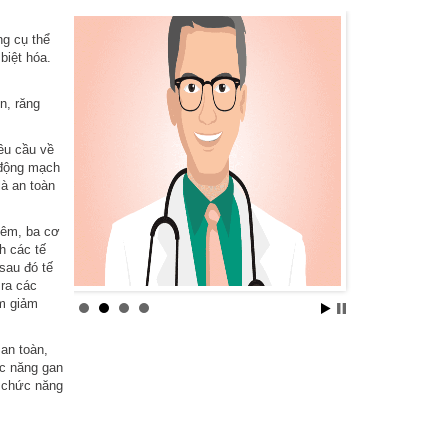
ng cụ thể
biệt hóa.
n, răng
êu cầu về
 động mạch
à an toàn
hêm, ba cơ
h các tế
sau đó tế
 ra các
àm giảm
an toàn,
ức năng gan
n chức năng