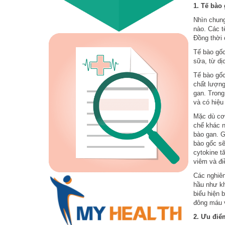
1. Tế bào
Nhìn chung
nào. Các t
Đồng thời 
Tế bào gốc
sữa, từ dị
Tế bào gốc
chất lượn
gan. Trong
và có hiệu 
Mặc dù cơ 
chế khác n
bào gan. G
bào gốc sẽ
cytokine t
viêm và đi
Các nghiên
hầu như kh
biểu hiện 
đông máu v
2. Ưu điể