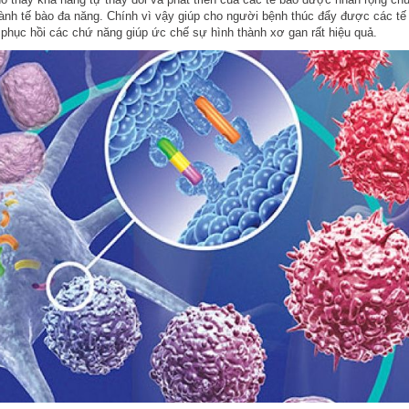
hành tế bào đa năng. Chính vì vậy giúp cho người bệnh thúc đẩy được các tế
à phục hồi các chứ năng giúp ức chế sự hình thành xơ gan rất hiệu quả.