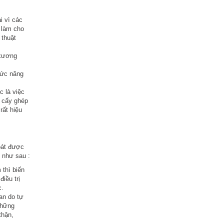
i vì các
 làm cho
 thuật
 xương
hức năng
c là việc
 cấy ghép
rất hiệu
oát được
, như sau :
 thì biến
iều trị
c.
an do tự
những
thận,