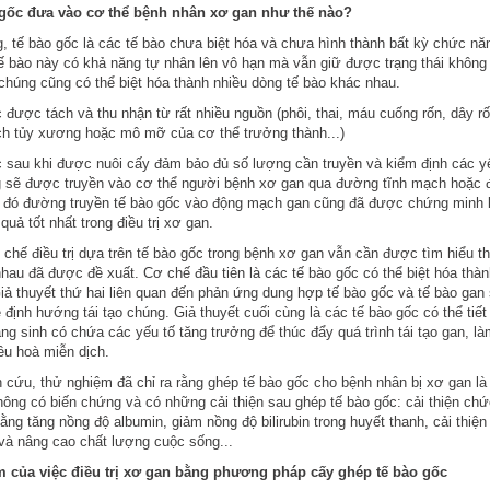
 gốc đưa vào cơ thể bệnh nhân xơ gan như thế nào?
, tế bào gốc là các tế bào chưa biệt hóa và chưa hình thành bất kỳ chức nă
ế bào này có khả năng tự nhân lên vô hạn mà vẫn giữ được trạng thái không 
chúng cũng có thể biệt hóa thành nhiều dòng tế bào khác nhau.
 được tách và thu nhận từ rất nhiều nguồn (phôi, thai, máu cuống rốn, dây rố
ch tủy xương hoặc mô mỡ của cơ thể trưởng thành...)
 sau khi được nuôi cấy đảm bảo đủ số lượng cần truyền và kiểm định các y
g sẽ được truyền vào cơ thể người bệnh xơ gan qua đường tĩnh mạch hoặc
 đó đường truyền tế bào gốc vào động mạch gan cũng đã được chứng minh l
quả tốt nhất trong điều trị xơ gan.
chế điều trị dựa trên tế bào gốc trong bệnh xơ gan vẫn cần được tìm hiểu t
hau đã được đề xuất. Cơ chế đầu tiên là các tế bào gốc có thể biệt hóa thàn
iả thuyết thứ hai liên quan đến phản ứng dung hợp tế bào gốc và tế bào gan 
 định hướng tái tạo chúng. Giả thuyết cuối cùng là các tế bào gốc có thể tiết
ăng sinh có chứa các yếu tố tăng trưởng để thúc đẩy quá trình tái tạo gan, l
ều hoà miễn dịch.
 cứu, thử nghiệm đã chỉ ra rằng ghép tế bào gốc cho bệnh nhân bị xơ gan là 
ông có biến chứng và có những cải thiện sau ghép tế bào gốc: cải thiện ch
bằng tăng nồng độ albumin, giảm nồng độ bilirubin trong huyết thanh, cải thiệ
à nâng cao chất lượng cuộc sống...
m của việc điều trị xơ gan bằng phương pháp cấy ghép tế bào gốc