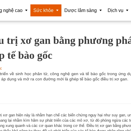
g nghệ cao
Sức khỏe
Dược lâm sàng
Dịch vụ
u trị xơ gan bằng phương ph
iệu lớn
Hóa trị liệu
Dược sĩ
Tổ chức sự 
tuệ nhân tạo (AI) CSSK
Tương đương sinh học
Vaccine
Nghiên cứu 
p tế bào gốc
 nghệ nano
Điều trị trúng đích
Mỹ Phẩm
Chuyển gia
c
t bị chuẩn đoán CNC
Liệu pháp miễn dịch
Thông tin và
 triển về sinh học phân tử, công nghệ gen và tế bào gốc trong ứng d
ã áp dụng và mở ra con đường mới là ghép tế bào gốc điều trị xơ gan.
ộng hóa CSSK
Cảm biến sinh học
t xuất
Tế bào gốc
t bị phẫu thuật CNC
Y học hạt nhân
trị xơ gan hiện này là nhằm hạn chế các biến chứng nguy hại như suy gan, u
 và tái tạo cơ thể
Liệu pháp Gene
ng lại nhằm kìm hãm sự phát triển của các mô xơ, từ đó phòng ngừa các 
ang xung quanh và các cơ quan khác trong cơ thể. Điều trị xơ gan bằng phư
 tế ảo và hỗn hợp tăng cường
Làm đẹp
o thấy khả năng tự thay đổi và phát triển của các tế bào được nhân rộng ch