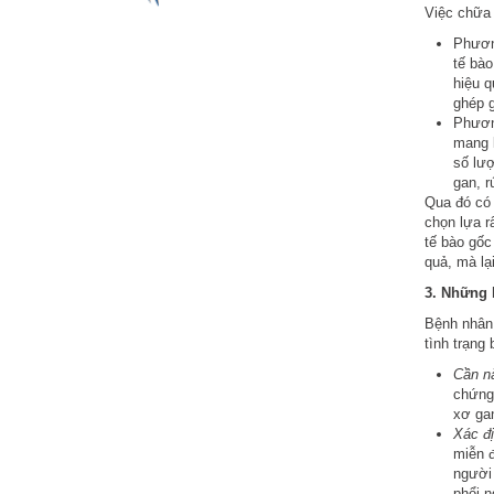
Việc chữa
Phương
tế bào
hiệu q
ghép 
Phương
mang l
số lư
gan, r
Qua đó có 
chọn lựa r
tế bào gốc
quả, mà lạ
3. Những 
Bệnh nhân 
tình trạng
Cần nắ
chứng 
xơ gan
Xác đị
miễn 
người 
phổi n