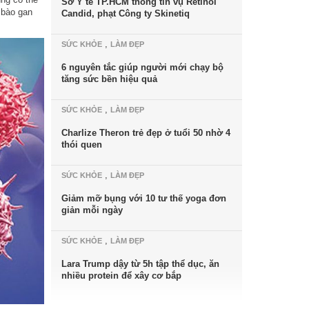
Sở Y tế TP.HCM thông tin vụ Retinol
 bào gan
Candid, phạt Công ty Skinetiq
,
SỨC KHỎE
LÀM ĐẸP
6 nguyên tắc giúp người mới chạy bộ
tăng sức bền hiệu quả
,
SỨC KHỎE
LÀM ĐẸP
Charlize Theron trẻ đẹp ở tuổi 50 nhờ 4
thói quen
,
SỨC KHỎE
LÀM ĐẸP
Giảm mỡ bụng với 10 tư thế yoga đơn
giản mỗi ngày
,
SỨC KHỎE
LÀM ĐẸP
Lara Trump dậy từ 5h tập thể dục, ăn
nhiều protein để xây cơ bắp