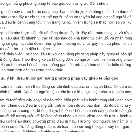
 xơ gan bằng phương pháp tế bào gốc có những ưu điểm như :
 pháp này rất có ít tác dụng phụ, hạn chế được khả năng miễn dịch đào thả
 này được lấy từ chính cơ thể người bệnh và truyền lại vào cơ thể người đó
uả điều trị bệnh càng tốt. Tình trạng rủi ro, nhiễm trùng sẽ thấp hơn so với kỹ
gan.
 pháp này thực hiện rất dễ dàng được lấy từ dây rốn, máu ngoại vi và tủy
ại hiệu quả rất nhanh vì các tế bào này có khả năng tự biến đổi và nhân rộng
ợng sẽ giúp hạn chế được những tổn thương do virus gây nên và phục hồi c
út ngắn thời gian điều trị bệnh.
thể thấy việc lựa chọn điều trị xơ gan bằng phương pháp cấy ghép tế bào gố
ất đúng đắn. Theo thống kê có khoảng 80% số người thực hiện phương pháp
 đã có thể phục hồi các chức năng gan của mình và hạn chế các biến chứng 
i an toàn hơn các phương pháp khác.
lưu ý khi điều trị xơ gan bằng phương pháp cấy ghép tế bào gốc
cần nên thực hiện theo đúng sự chỉ định của bác sĩ chuyên khoa để kiểm s
 bệnh tốt nhất. Ngoài ra người bệnh cần lưu ý khi thực hiện phương pháp này
m rõ thời gian cấy ghép tế bào gốc:
Nếu phát hiện bệnh trong giai đoạn sớm
sẽ ít hiệu quả điều trị càng tốt, tính an toàn được bảo đảm, do đó cần chú ý đ
 càng sớm càng tốt, không được bỏ lỡ cơ hội tiến hành cấy ghép tế bào gố
nh rõ đối tượng điều trị:
Những bệnh nhân xơ gan, viêm gan do rượu, bệnh g
đều có thể áp dụng phương pháp điều trị này. Trường hợp ngược lại nằm ở 
bệnh có chức năng đông máu bị rối loạn, tiền sử ung thư gan, suy tim, gan, 
ghiêm trọng sẽ không thể chịu được liệu pháp này.