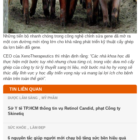
Những tiến bộ nhanh chóng trong công nghệ chỉnh sửa gene đã mở ra
một con đường mới rộng lớn cho khả năng phát triển kỹ thuật cấy ghép
da lợn biến đổi gene.
CEO của XenoTherapeutics thì nhận định rằng:
“Các nhà khoa học đã
thực hiện một bước tuy nhỏ nhưng chưa từng có, trong việc đưa mô cấy
ghép của công ty từ lý thuyết sang trị liệu, một bước mà họ hy vọng sẽ
thúc đẩy lĩnh vực y học đầy triển vọng này và mang lại lợi ích cho bệnh
nhân trên toàn thế giới”.
TIN LIÊN QUAN
,
DƯỢC LÂM SÀNG
MỸ PHẨM
Sở Y tế TP.HCM thông tin vụ Retinol Candid, phạt Công ty
Skinetiq
,
SỨC KHỎE
LÀM ĐẸP
6 nguyên tắc giúp người mới chạy bộ tăng sức bền hiệu quả