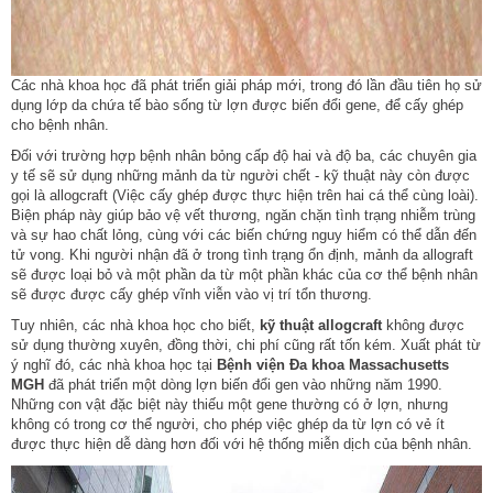
Các nhà khoa học đã phát triển giải pháp mới, trong đó lần đầu tiên họ sử
dụng lớp da chứa tế bào sống từ lợn được biến đổi gene, để cấy ghép
cho bệnh nhân.
Đối với trường hợp bệnh nhân bỏng cấp độ hai và độ ba, các chuyên gia
y tế sẽ sử dụng những mảnh da từ người chết - kỹ thuật này còn được
gọi là allogcraft (Việc cấy ghép được thực hiện trên hai cá thể cùng loài).
Biện pháp này giúp bảo vệ vết thương, ngăn chặn tình trạng nhiễm trùng
và sự hao chất lỏng, cùng với các biến chứng nguy hiểm có thể dẫn đến
tử vong. Khi người nhận đã ở trong tình trạng ổn định, mảnh da allograft
sẽ được loại bỏ và một phần da từ một phần khác của cơ thể bệnh nhân
sẽ được được cấy ghép vĩnh viễn vào vị trí tổn thương.
Tuy nhiên, các nhà khoa học cho biết,
kỹ thuật allogcraft
không được
sử dụng thường xuyên, đồng thời, chi phí cũng rất tốn kém. Xuất phát từ
ý nghĩ đó, các nhà khoa học tại
Bệnh viện Đa khoa Massachusetts
MGH
đã phát triển một dòng lợn biến đổi gen vào những năm 1990.
Những con vật đặc biệt này thiếu một gene thường có ở lợn, nhưng
không có trong cơ thể người, cho phép việc ghép da từ lợn có vẻ ít
được thực hiện dễ dàng hơn đối với hệ thống miễn dịch của bệnh nhân.