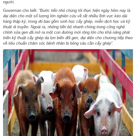
người.
Goverman cho biết:
“Bước tiến nhỏ chúng tôi thực hiện ngày hôm nay là
đại diện cho một số lượng lớn nghiên cứu về rất nhiều lĩnh vực kéo dài
hàng thập kỷ, trong đó bao gồm sinh học cấy ghép, miễn dịch học và kỹ
thuật di truyền. Ngoài ra, những tiến bộ nhanh chóng trong công nghệ
chỉnh sửa gen đã mở ra một con đường mới rộng lớn cho khả năng phát
triển kỹ thuật cấy ghép da lợn biến đổi gen, đại diện cho chương tiếp theo
về tiêu chuẩn chăm sóc bệnh nhân bị bỏng sâu cần cấy ghép”.