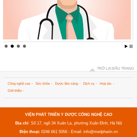
TRỞ LẠI ĐẦU TRANG
Công nghệ cao
Sức khỏe
Dược lâm sàng
Dịch vụ
Hợp tác
Giới thiệu
VIỆN PHÁT TRIỂN Y DƯỢC CÔNG NGHỆ CAO
Địa chỉ
: Số 17, ngõ 34 Xuân La, phường Xuân Đỉnh, Hà Nội
Điện thoại:
0246 661 5056 - Email:
info@medpharin.vn