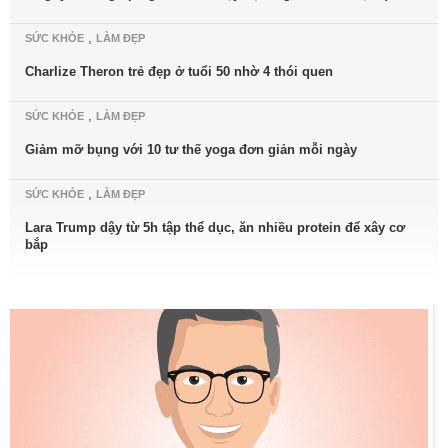
,
SỨC KHỎE
LÀM ĐẸP
Charlize Theron trẻ đẹp ở tuổi 50 nhờ 4 thói quen
,
SỨC KHỎE
LÀM ĐẸP
Giảm mỡ bụng với 10 tư thế yoga đơn giản mỗi ngày
,
SỨC KHỎE
LÀM ĐẸP
Lara Trump dậy từ 5h tập thể dục, ăn nhiều protein để xây cơ
bắp