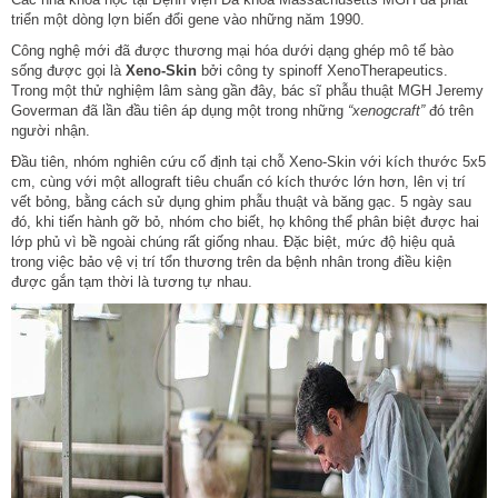
triển một dòng lợn biến đổi gene vào những năm 1990.
Công nghệ mới đã được thương mại hóa dưới dạng ghép mô tế bào
sống được gọi là
Xeno-Skin
bởi công ty spinoff XenoTherapeutics.
Trong một thử nghiệm lâm sàng gần đây, bác sĩ phẫu thuật MGH Jeremy
Goverman đã lần đầu tiên áp dụng một trong những
“xenogcraft”
đó trên
người nhận.
Đầu tiên, nhóm nghiên cứu cố định tại chỗ Xeno-Skin với kích thước 5x5
cm, cùng với một allograft tiêu chuẩn có kích thước lớn hơn, lên vị trí
vết bỏng, bằng cách sử dụng ghim phẫu thuật và băng gạc. 5 ngày sau
đó, khi tiến hành gỡ bỏ, nhóm cho biết, họ không thể phân biệt được hai
lớp phủ vì bề ngoài chúng rất giống nhau. Đặc biệt, mức độ hiệu quả
trong việc bảo vệ vị trí tổn thương trên da bệnh nhân trong điều kiện
được gắn tạm thời là tương tự nhau.