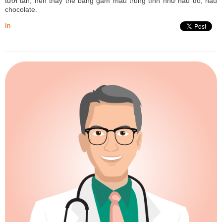
tươi tắn, nên thay thế bằng gam màu trung tính như nâu đỏ, nâu
chocolate.
In