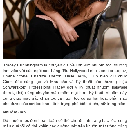
Tracey Cunnningham là chuyên gia về lĩnh vực nhuộm tóc, thường
làm việc với các ngôi sao hàng đầu Hollywood như Jennifer Lopez,
Emma Stone, Charlize Theron, Halle Berry,... Cô hiện giữ chức
Giám đốc sáng tạo về Màu sắc và Kỹ thuật của thương hiệu
Schwarzkopf Professional.
Tracey
gợi ý kỹ thuật nhuộm
balayage
đem lại hiệu ứng chuyển màu mềm mại hơn. Kỹ thuật nhuộm này
cũng giúp màu sắc chân tóc và ngọn tóc có sự hài hòa, phần nào
che được các sợi tóc bạc - tình trạng phổ biến ở phụ nữ trung niên.
Nhuộm đen
Dù nhuộm tóc đen hoàn toàn có thể che đi tình trạng bạc tóc, song
màu quá tối có thể khiến các đường nét trên khuôn mặt trông cứng