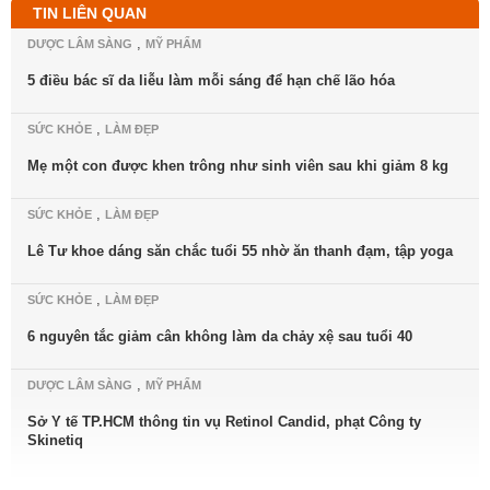
TIN LIÊN QUAN
,
DƯỢC LÂM SÀNG
MỸ PHẨM
5 điều bác sĩ da liễu làm mỗi sáng để hạn chế lão hóa
,
SỨC KHỎE
LÀM ĐẸP
Mẹ một con được khen trông như sinh viên sau khi giảm 8 kg
,
SỨC KHỎE
LÀM ĐẸP
Lê Tư khoe dáng săn chắc tuổi 55 nhờ ăn thanh đạm, tập yoga
,
SỨC KHỎE
LÀM ĐẸP
6 nguyên tắc giảm cân không làm da chảy xệ sau tuổi 40
,
DƯỢC LÂM SÀNG
MỸ PHẨM
Sở Y tế TP.HCM thông tin vụ Retinol Candid, phạt Công ty
Skinetiq