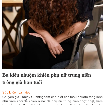
Ba kiểu nhuộm khiến phụ nữ trung niên
trông già hơn tuổi
Sức khỏe
,
Làm đẹp
Chuyên gia Tracey Cunningham cho biết các màu nhuộm tông lạnh
như xám khói dễ khiến nước da phụ nữ trung niên nhợt nhạt, kém