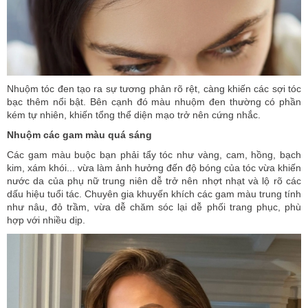
Nhuộm tóc đen tạo ra sự tương phản rõ rệt, càng khiến các sợi tóc
bạc thêm nổi bật. Bên cạnh đó màu nhuộm đen thường có phần
kém tự nhiên, khiến tổng thể diện mạo trở nên cứng nhắc.
Nhuộm các gam màu quá sáng
Các gam màu buộc bạn phải tẩy tóc như vàng, cam, hồng, bạch
kim, xám khói... vừa làm ảnh hưởng đến độ bóng của tóc vừa khiến
nước da của phụ nữ trung niên dễ trở nên nhợt nhạt và lộ rõ các
dấu hiệu tuổi tác. Chuyên gia khuyến khích các gam màu trung tính
như nâu, đỏ trầm, vừa dễ chăm sóc lại dễ phối trang phục, phù
hợp với nhiều dịp.