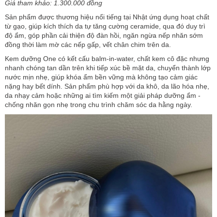
Giá tham khảo: 1.300.000 đồng
Sản phẩm được thương hiệu nổi tiếng tại Nhật ứng dụng hoạt chất
từ gạo, giúp kích thích da tự tăng cường ceramide, qua đó duy trì
độ ẩm, góp phần cải thiện độ đàn hồi, ngăn ngừa nếp nhăn sớm
đồng thời làm mờ các nếp gấp, vết chân chim trên da.
Kem dưỡng One có kết cấu balm-in-water, chất kem cô đặc nhưng
nhanh chóng tan dần trên khi tiếp xúc bề mặt da, chuyển thành lớp
nước mịn nhẹ, giúp khóa ẩm bền vững mà không tạo cảm giác
nặng hay bết dính. Sản phẩm phù hợp với da khô, da lão hóa nhẹ,
da nhạy cảm hoặc những ai tìm kiếm một giải pháp dưỡng ẩm -
chống nhăn gọn nhẹ trong chu trình chăm sóc da hằng ngày.