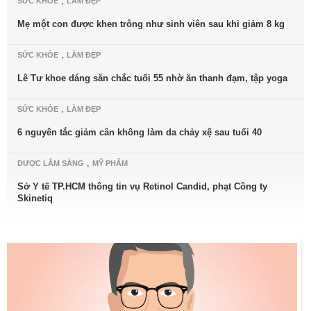
,
SỨC KHỎE
LÀM ĐẸP
Mẹ một con được khen trông như sinh viên sau khi giảm 8 kg
,
SỨC KHỎE
LÀM ĐẸP
Lê Tư khoe dáng săn chắc tuổi 55 nhờ ăn thanh đạm, tập yoga
,
SỨC KHỎE
LÀM ĐẸP
6 nguyên tắc giảm cân không làm da chảy xệ sau tuổi 40
,
DƯỢC LÂM SÀNG
MỸ PHẨM
Sở Y tế TP.HCM thông tin vụ Retinol Candid, phạt Công ty
Skinetiq