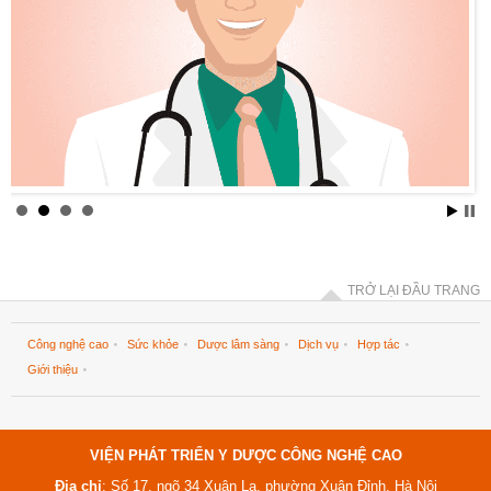
TRỞ LẠI ĐẦU TRANG
Công nghệ cao
Sức khỏe
Dược lâm sàng
Dịch vụ
Hợp tác
Giới thiệu
VIỆN PHÁT TRIỂN Y DƯỢC CÔNG NGHỆ CAO
Địa chỉ
: Số 17, ngõ 34 Xuân La, phường Xuân Đỉnh, Hà Nội