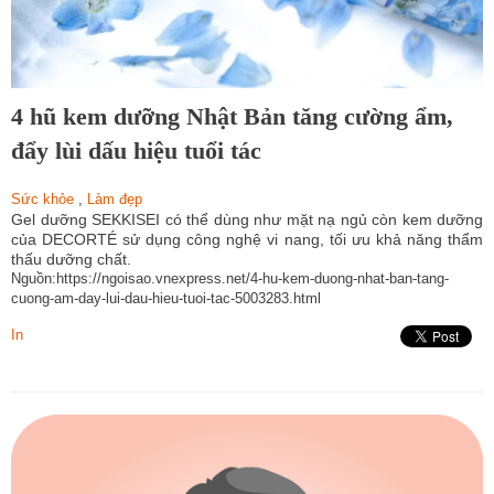
4 hũ kem dưỡng Nhật Bản tăng cường ẩm,
đẩy lùi dấu hiệu tuổi tác
Sức khỏe
,
Làm đẹp
Gel dưỡng SEKKISEI có thể dùng như mặt nạ ngủ còn kem dưỡng
của DECORTÉ sử dụng công nghệ vi nang, tối ưu khả năng thẩm
thấu dưỡng chất.
Nguồn:https://ngoisao.vnexpress.net/4-hu-kem-duong-nhat-ban-tang-
cuong-am-day-lui-dau-hieu-tuoi-tac-5003283.html
In