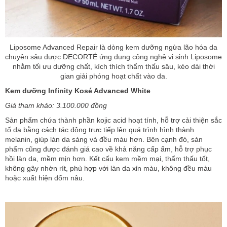
Liposome Advanced Repair là dòng kem dưỡng ngừa lão hóa da
chuyên sâu được DECORTÉ ứng dụng công nghệ vi sinh Liposome
nhằm tối ưu dưỡng chất, kích thích thẩm thấu sâu, kéo dài thời
gian giải phóng hoạt chất vào da.
Kem dưỡng Infinity Kosé Advanced White
Giá tham khảo: 3.100.000 đồng
Sản phẩm chứa thành phần kojic acid hoạt tính, hỗ trợ cải thiện sắc
tố da bằng cách tác động trực tiếp lên quá trình hình thành
melanin, giúp làn da sáng và đều màu hơn. Bên cạnh đó, sản
phẩm cũng được đánh giá cao về khả năng cấp ẩm, hỗ trợ phục
hồi làn da, mềm mịn hơn. Kết cấu kem mềm mại, thẩm thấu tốt,
không gây nhờn rít, phù hợp với làn da xỉn màu, không đều màu
hoặc xuất hiện đốm nâu.