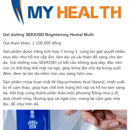
Gel dưỡng SEKKISEI Brightening Herbal Multi
Giá tham khảo: 1.100.000 đồng
Sản phẩm được hãng tích hợp 7-trong-1, cùng lúc giải quyết nhiều
mục tiêu như hỗ trợ cấp ẩm, làm dịu và cải thiện độ sáng cho làn
da. Gel dưỡng của SEKKISEI có kết cấu không quá dày, đặc nên
còn có thể thay thế mặt nạ ngủ, giúp khóa ẩm cho da trong suốt
đêm, đem lại làn da mềm mịn vào sáng hôm sau.
Sản phẩm chứa hoạt chất W-Glycyrrhetinic Acid Stearyl, chiết xuất
từ rễ cam thảo, giúp hạn chế tình trạng thô ráp và hỗ trợ làm sáng
da. Kết hợp cùng thành phần thảo mộc phương Đông như ý dĩ,
dưa chuột rừng, đương quy và ngải cứu, mang lại cảm giác nhẹ
dịu, dễ chịu trên da.