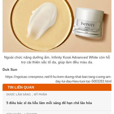
Ngoài chức năng dưỡng ẩm, Infinity Kosé Advanced White còn hỗ
trợ cải thiện sắc tố da, giúp làm đều màu da.
Duk Sun
https://ngoisao.vnexpress.net/4-hu-kem-duong-nhat-ban-tang-cuong-am-
day-lui-dau-hieu-tuoi-tac-5003283.html
TIN LIÊN QUAN
,
DƯỢC LÂM SÀNG
MỸ PHẨM
5 điều bác sĩ da liễu làm mỗi sáng để hạn chế lão hóa