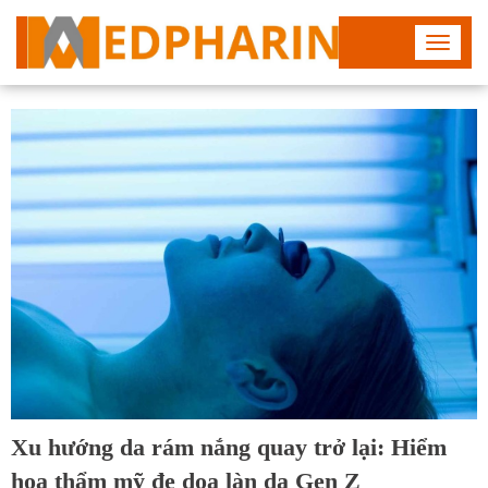
Toggle
navigat
Xu hướng da rám nắng quay trở lại: Hiểm
họa thẩm mỹ đe dọa làn da Gen Z