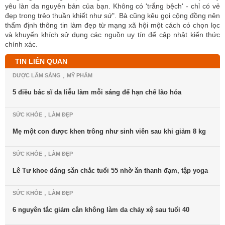
yêu làn da nguyên bản của bạn. Không có 'trắng bệch' - chỉ có vẻ
đẹp trong trẻo thuần khiết như sứ". Bà cũng kêu gọi cộng đồng nên
thẩm định thông tin làm đẹp từ mạng xã hội một cách có chọn lọc
và khuyến khích sử dụng các nguồn uy tín để cập nhật kiến thức
chính xác.
TIN LIÊN QUAN
,
DƯỢC LÂM SÀNG
MỸ PHẨM
5 điều bác sĩ da liễu làm mỗi sáng để hạn chế lão hóa
,
SỨC KHỎE
LÀM ĐẸP
Mẹ một con được khen trông như sinh viên sau khi giảm 8 kg
,
SỨC KHỎE
LÀM ĐẸP
Lê Tư khoe dáng săn chắc tuổi 55 nhờ ăn thanh đạm, tập yoga
,
SỨC KHỎE
LÀM ĐẸP
6 nguyên tắc giảm cân không làm da chảy xệ sau tuổi 40