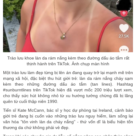
Trào lưu khoe làn da rám nắng kèm theo đường dấu áo tắm rất
thịnh hành trên TikTok. Ảnh chụp màn hình
Một trào lưu làm đẹp từng bị lên án đang quay trở lại mạnh mẽ trên
mạng xã hội, đặc biệt thu hút giới trẻ: làn da rám nắng cháy sạm
kèm theo những đường dấu áo tắm (tan lines). Hashtag
#sunburntlines trên TikTok hiện đã vượt mốc 200 triệu lượt xem,
cho thấy sức hút không nhỏ từ xu hướng tưởng chừng đã bị lãng
quên từ cuối thập niên 1990.
Tiến sĩ Kate McCann, bác sĩ y học dự phòng tại Ireland, cảnh báo
giới trẻ đang bị cuốn vào những trào lưu nguy hiểm, làm sống lại
văn hóa "tôn vinh làn da cháy nắng" - thứ vốn dĩ là biểu hiện tổn
thương da chứ không phải vẻ đẹp.