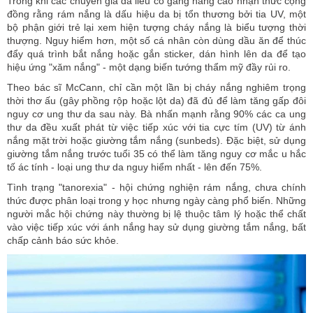
Trong khi các chuyên gia da liễu cố gắng nâng cao nhận thức cộng
đồng rằng rám nắng là dấu hiệu da bị tổn thương bởi tia UV, một
bộ phận giới trẻ lại xem hiện tượng cháy nắng là biểu tượng thời
thượng. Nguy hiểm hơn, một số cá nhân còn dùng dầu ăn để thúc
đẩy quá trình bắt nắng hoặc gắn sticker, dán hình lên da để tạo
hiệu ứng "xăm nắng" - một dạng biến tướng thẩm mỹ đầy rủi ro.
Theo bác sĩ McCann, chỉ cần một lần bị cháy nắng nghiêm trọng
thời thơ ấu (gây phồng rộp hoặc lột da) đã đủ để làm tăng gấp đôi
nguy cơ ung thư da sau này. Bà nhấn mạnh rằng 90% các ca ung
thư da đều xuất phát từ việc tiếp xúc với tia cực tím (UV) từ ánh
nắng mặt trời hoặc giường tắm nắng (sunbeds). Đặc biệt, sử dụng
giường tắm nắng trước tuổi 35 có thể làm tăng nguy cơ mắc u hắc
tố ác tính - loại ung thư da nguy hiểm nhất - lên đến 75%.
Tình trạng "tanorexia" - hội chứng nghiện rám nắng, chưa chính
thức được phân loại trong y học nhưng ngày càng phổ biến. Những
người mắc hội chứng này thường bị lệ thuộc tâm lý hoặc thể chất
vào việc tiếp xúc với ánh nắng hay sử dụng giường tắm nắng, bất
chấp cảnh báo sức khỏe.