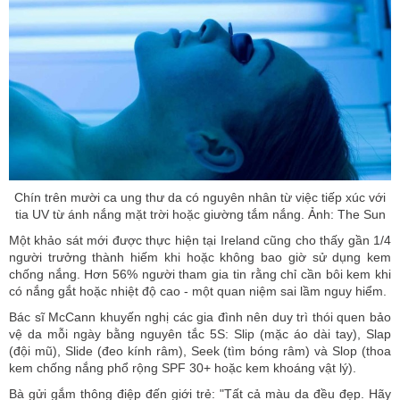
Chín trên mười ca ung thư da có nguyên nhân từ việc tiếp xúc với
tia UV từ ánh nắng mặt trời hoặc giường tắm nắng. Ảnh: The Sun
Một khảo sát mới được thực hiện tại Ireland cũng cho thấy gần 1/4
người trưởng thành hiếm khi hoặc không bao giờ sử dụng kem
chống nắng. Hơn 56% người tham gia tin rằng chỉ cần bôi kem khi
có nắng gắt hoặc nhiệt độ cao - một quan niệm sai lầm nguy hiểm.
Bác sĩ McCann khuyến nghị các gia đình nên duy trì thói quen bảo
vệ da mỗi ngày bằng nguyên tắc 5S: Slip (mặc áo dài tay), Slap
(đội mũ), Slide (đeo kính râm), Seek (tìm bóng râm) và Slop (thoa
kem chống nắng phổ rộng SPF 30+ hoặc kem khoáng vật lý).
Bà gửi gắm thông điệp đến giới trẻ: "Tất cả màu da đều đẹp. Hãy