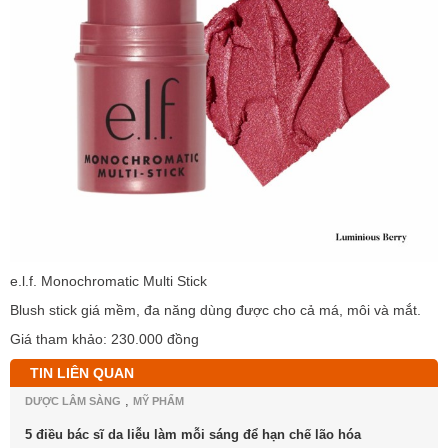
e.l.f. Monochromatic Multi Stick
Blush stick giá mềm, đa năng dùng được cho cả má, môi và mắt.
Giá tham khảo: 230.000 đồng
TIN LIÊN QUAN
,
DƯỢC LÂM SÀNG
MỸ PHẨM
5 điều bác sĩ da liễu làm mỗi sáng để hạn chế lão hóa