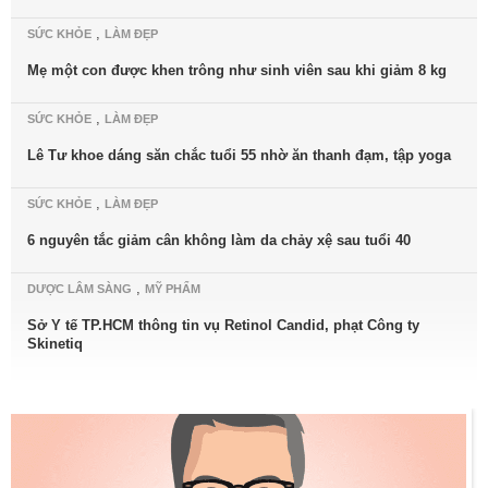
,
SỨC KHỎE
LÀM ĐẸP
Mẹ một con được khen trông như sinh viên sau khi giảm 8 kg
,
SỨC KHỎE
LÀM ĐẸP
Lê Tư khoe dáng săn chắc tuổi 55 nhờ ăn thanh đạm, tập yoga
,
SỨC KHỎE
LÀM ĐẸP
6 nguyên tắc giảm cân không làm da chảy xệ sau tuổi 40
,
DƯỢC LÂM SÀNG
MỸ PHẨM
Sở Y tế TP.HCM thông tin vụ Retinol Candid, phạt Công ty
Skinetiq