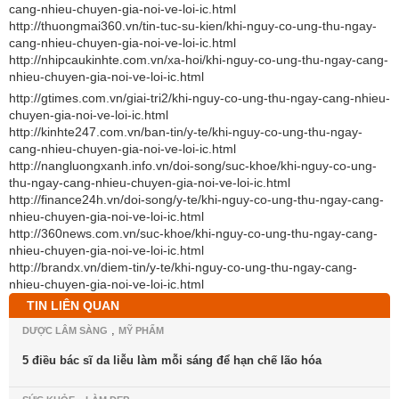
cang-nhieu-chuyen-gia-noi-ve-loi-ic.html
http://thuongmai360.vn/tin-tuc-su-kien/khi-nguy-co-ung-thu-ngay-
cang-nhieu-chuyen-gia-noi-ve-loi-ic.html
http://nhipcaukinhte.com.vn/xa-hoi/khi-nguy-co-ung-thu-ngay-cang-
nhieu-chuyen-gia-noi-ve-loi-ic.html
http://gtimes.com.vn/giai-tri2/khi-nguy-co-ung-thu-ngay-cang-nhieu-
chuyen-gia-noi-ve-loi-ic.html
http://kinhte247.com.vn/ban-tin/y-te/khi-nguy-co-ung-thu-ngay-
cang-nhieu-chuyen-gia-noi-ve-loi-ic.html
http://nangluongxanh.info.vn/doi-song/suc-khoe/khi-nguy-co-ung-
thu-ngay-cang-nhieu-chuyen-gia-noi-ve-loi-ic.html
http://finance24h.vn/doi-song/y-te/khi-nguy-co-ung-thu-ngay-cang-
nhieu-chuyen-gia-noi-ve-loi-ic.html
http://360news.com.vn/suc-khoe/khi-nguy-co-ung-thu-ngay-cang-
nhieu-chuyen-gia-noi-ve-loi-ic.html
http://brandx.vn/diem-tin/y-te/khi-nguy-co-ung-thu-ngay-cang-
nhieu-chuyen-gia-noi-ve-loi-ic.html
TIN LIÊN QUAN
,
DƯỢC LÂM SÀNG
MỸ PHẨM
5 điều bác sĩ da liễu làm mỗi sáng để hạn chế lão hóa