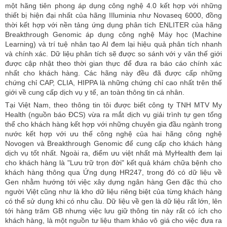
một hãng tiên phong áp dụng công nghệ 4.0 kết hợp với những
thiết bị hiện đại nhất của hãng IIluminia như Novaseq 6000, đồng
thời kết hợp với nền tảng ứng dụng phân tích ENLITER của hãng
Breakthrough Genomic áp dụng công nghệ Máy học (Machine
Learning) và trí tuệ nhân tạo AI đem lại hiệu quả phân tích nhanh
và chính xác. Dữ liệu phân tích sẽ được so sánh với y văn thế giới
được cập nhật theo thời gian thực để đưa ra báo cáo chính xác
nhất cho khách hàng. Các hãng này đều đã được cấp những
chứng chỉ CAP, CLIA, HIPPA là những chứng chỉ cao nhất trên thế
giới về cung cấp dịch vụ y tế, an toàn thông tin cá nhân.
Tại Việt Nam, theo
thông tin tôi được biết công ty TNH MTV
My
Health
(nguồn báo ĐCS)
vừa
ra mắt dịch vụ giải trình tự gen tổng
thể cho khách hàng kết hợp với những chuyên gia đầu ngành trong
nước kết hợp với ưu thế công nghệ của hai hãng công nghệ
Novogen và Breakthrough Genomic để cung cấp cho khách hàng
dịch vụ tốt nhất. Ngoài ra, điểm ưu việt nhất mà MyHealth đem lại
cho khách hàng là "Lưu trữ trọn đời" kết quả khám chữa bệnh cho
khách hàng thông qua Ứng dụng HR247, trong đó có dữ liệu về
Gen nhằm hướng tới việc xây dựng ngân hàng Gen đặc thù cho
người Việt cũng như là kho dữ liệu riêng biệt của từng khách hàng
có thể sử dụng khi có nhu cầu. Dữ liệu về gen là dữ liệu rất lớn
,
lên
tới hàng trăm GB nhưng việc lưu giữ thông tin này rất có ích cho
khách hàng, là một nguồn tư liệu tham khảo vô giá cho việc đưa ra