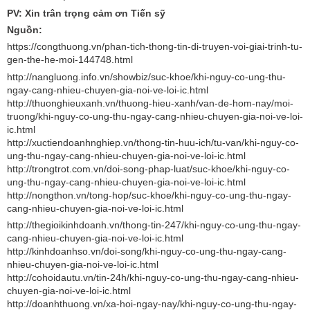
PV: Xin trân trọng cảm ơn Tiến sỹ
Nguồn:
https://congthuong.vn/phan-tich-thong-tin-di-truyen-voi-giai-trinh-tu-
gen-the-he-moi-144748.html
http://nangluong.info.vn/showbiz/suc-khoe/khi-nguy-co-ung-thu-
ngay-cang-nhieu-chuyen-gia-noi-ve-loi-ic.html
http://thuonghieuxanh.vn/thuong-hieu-xanh/van-de-hom-nay/moi-
truong/khi-nguy-co-ung-thu-ngay-cang-nhieu-chuyen-gia-noi-ve-loi-
ic.html
http://xuctiendoanhnghiep.vn/thong-tin-huu-ich/tu-van/khi-nguy-co-
ung-thu-ngay-cang-nhieu-chuyen-gia-noi-ve-loi-ic.html
http://trongtrot.com.vn/doi-song-phap-luat/suc-khoe/khi-nguy-co-
ung-thu-ngay-cang-nhieu-chuyen-gia-noi-ve-loi-ic.html
http://nongthon.vn/tong-hop/suc-khoe/khi-nguy-co-ung-thu-ngay-
cang-nhieu-chuyen-gia-noi-ve-loi-ic.html
http://thegioikinhdoanh.vn/thong-tin-247/khi-nguy-co-ung-thu-ngay-
cang-nhieu-chuyen-gia-noi-ve-loi-ic.html
http://kinhdoanhso.vn/doi-song/khi-nguy-co-ung-thu-ngay-cang-
nhieu-chuyen-gia-noi-ve-loi-ic.html
http://cohoidautu.vn/tin-24h/khi-nguy-co-ung-thu-ngay-cang-nhieu-
chuyen-gia-noi-ve-loi-ic.html
http://doanhthuong.vn/xa-hoi-ngay-nay/khi-nguy-co-ung-thu-ngay-