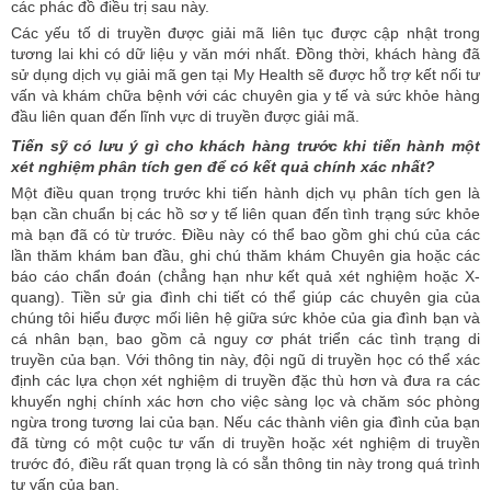
các phác đồ điều trị sau này.
Các yếu tố di truyền được giải mã liên tục được cập nhật trong
tương lai khi có dữ liệu y văn mới nhất. Đồng thời, khách hàng đã
sử dụng dịch vụ giải mã gen tại My Health sẽ được hỗ trợ kết nối tư
vấn và khám chữa bệnh với các chuyên gia y tế và sức khỏe hàng
đầu liên quan đến lĩnh vực di truyền được giải mã.
Tiến
sỹ
có lưu ý gì cho khách hàng trước khi tiến hành một
xét nghiệm phân tích gen để có kết quả chính xác nhất?
Một điều quan trọng trước khi tiến hành dịch vụ phân tích gen là
bạn cần chuẩn bị các hồ sơ y tế liên quan đến tình trạng sức khỏe
mà bạn đã có từ trước. Điều này có thể bao gồm ghi chú của các
lần thăm khám ban đầu, ghi chú thăm khám Chuyên gia hoặc các
báo cáo chẩn đoán (chẳng hạn như kết quả xét nghiệm hoặc X-
quang). Tiền sử gia đình chi tiết có thể giúp các chuyên gia của
chúng tôi hiểu được mối liên hệ giữa sức khỏe của gia đình bạn và
cá nhân bạn, bao gồm cả nguy cơ phát triển các tình trạng di
truyền của bạn. Với thông tin này, đội ngũ di truyền học có thể xác
định các lựa chọn xét nghiệm di truyền đặc thù hơn và đưa ra các
khuyến nghị chính xác hơn cho việc sàng lọc và chăm sóc phòng
ngừa trong tương lai của bạn. Nếu các thành viên gia đình của bạn
đã từng có một cuộc tư vấn di truyền hoặc xét nghiệm di truyền
trước đó, điều rất quan trọng là có sẵn thông tin này trong quá trình
tư vấn của bạn.