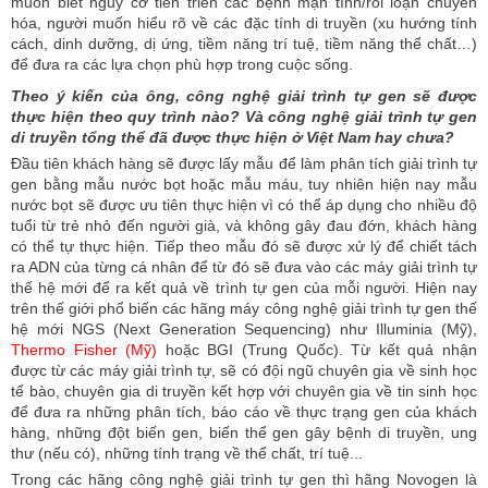
muốn biết nguy cơ tiến triển các bệnh mạn tính/rối loạn chuyển
hóa
, n
gười muốn hiểu rõ về các đặc tính di truyền (xu hướng tính
cách, dinh dưỡng, dị ứng, tiềm năng trí tuệ, tiềm năng thể chất…)
để đưa ra các lựa chọn phù hợp trong cuộc sống.
Theo ý kiến của ông, công
nghệ giải trình tự gen sẽ được
thực hiện theo quy trình nào? Và công nghệ giải trình tự gen
di truyền tổng thể đã được thực hiện ở Việt Nam hay chưa?
Đầu tiên khách hàng sẽ được lấy mẫu để làm phân tích giải trình tự
gen bằng mẫu nước bọt hoặc mẫu máu, tuy nhiên hiện nay mẫu
nước bọt sẽ được ưu tiên thực hiện vì có thể áp dụng cho nhiều độ
tuổi từ trẻ nhỏ đến người già, và không gây đau đớn, khách hàng
có thể tự thực hiện. Tiếp theo mẫu đó sẽ được xử lý để chiết tách
ra ADN của từng cá nhân để từ đó sẽ đưa vào các máy giải trình tự
thế hệ mới để ra kết quả về trình tự gen của mỗi người. Hiện nay
trên thế giới phổ biến các hãng máy công nghệ giải trình tự gen thế
hệ mới NGS (Next Generation Sequencing) như Illuminia (Mỹ),
Thermo Fisher (Mỹ)
hoặc BGI (Trung Quốc). Từ kết quả nhận
được từ các máy giải trình tự, sẽ có đội ngũ chuyên gia về sinh học
tế bào, chuyên gia di truyền kết hợp với chuyên gia về tin sinh học
để đưa ra những phân tích, báo cáo về thực trạng gen của khách
hàng, những đột biến gen, biến thể gen gây bệnh di truyền, ung
thư (nếu có), những tính trạng về thể chất, trí tuệ...
Trong các hãng công nghệ giải trình tự gen thì hãng Novogen là