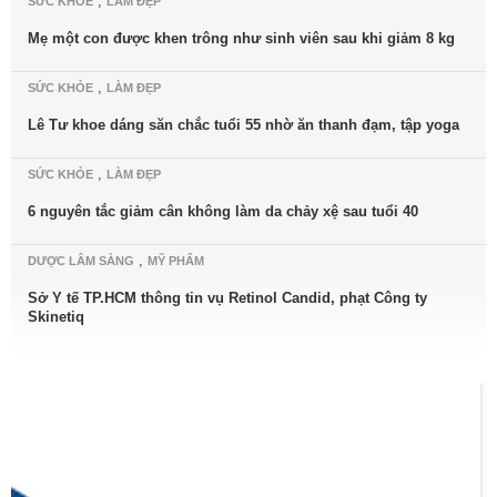
,
SỨC KHỎE
LÀM ĐẸP
Mẹ một con được khen trông như sinh viên sau khi giảm 8 kg
,
SỨC KHỎE
LÀM ĐẸP
Lê Tư khoe dáng săn chắc tuổi 55 nhờ ăn thanh đạm, tập yoga
,
SỨC KHỎE
LÀM ĐẸP
6 nguyên tắc giảm cân không làm da chảy xệ sau tuổi 40
,
DƯỢC LÂM SÀNG
MỸ PHẨM
Sở Y tế TP.HCM thông tin vụ Retinol Candid, phạt Công ty
Skinetiq