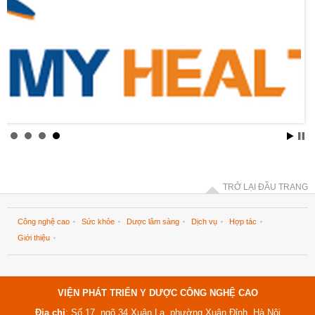
TRỞ LẠI ĐẦU TRANG
Công nghệ cao
Sức khỏe
Dược lâm sàng
Dịch vụ
Hợp tác
Giới thiệu
VIỆN PHÁT TRIỂN Y DƯỢC CÔNG NGHỆ CAO
Địa chỉ
: Số 17, ngõ 34 Xuân La, phường Xuân Đỉnh, Hà Nội