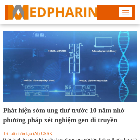
Toggle
navigat
Phát hiện sớm ung thư trước 10 năm nhờ
phương pháp xét nghiệm gen di truyền
Trí tuệ nhân tạo (AI) CSSK
Giải trình tự gen di truyền hay được gọi với tên thông thuộc hơn là