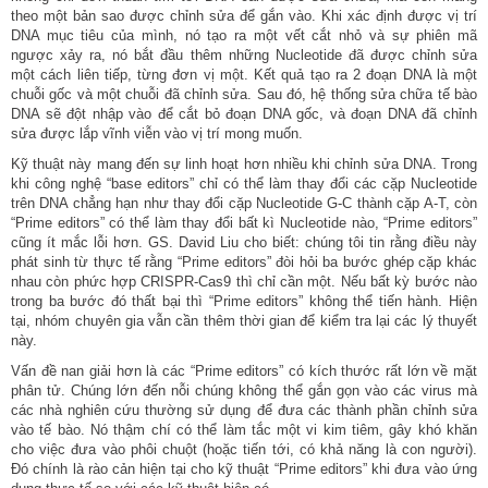
theo một bản sao được chỉnh sửa để gắn vào. Khi xác định được vị trí
DNA mục tiêu của mình, nó tạo ra một vết cắt nhỏ và sự phiên mã
ngược xảy ra, nó bắt đầu thêm những Nucleotide đã được chỉnh sửa
một cách liên tiếp, từng đơn vị một. Kết quả tạo ra 2 đoạn DNA là một
chuỗi gốc và một chuỗi đã chỉnh sửa. Sau đó, hệ thống sửa chữa tế bào
DNA sẽ đột nhập vào để cắt bỏ đoạn DNA gốc, và đoạn DNA đã chỉnh
sửa được lắp vĩnh viễn vào vị trí mong muốn.
Kỹ thuật này mang đến sự linh hoạt hơn nhiều khi chỉnh sửa DNA. Trong
khi công nghệ “base editors” chỉ có thể làm thay đổi các cặp Nucleotide
trên DNA chẳng hạn như thay đổi cặp Nucleotide G-C thành cặp A-T, còn
“Prime editors” có thể làm thay đổi bất kì Nucleotide nào, “Prime editors”
cũng ít mắc lỗi hơn. GS. David Liu cho biết: chúng tôi tin rằng điều này
phát sinh từ thực tế rằng “Prime editors” đòi hỏi ba bước ghép cặp khác
nhau còn phức hợp CRISPR-Cas9 thì chỉ cần một. Nếu bất kỳ bước nào
trong ba bước đó thất bại thì “Prime editors” không thể tiến hành. Hiện
tại, nhóm chuyên gia vẫn cần thêm thời gian để kiểm tra lại các lý thuyết
này.
Vấn đề nan giải hơn là các “Prime editors” có kích thước rất lớn về mặt
phân tử. Chúng lớn đến nỗi chúng không thể gắn gọn vào các virus mà
các nhà nghiên cứu thường sử dụng để đưa các thành phần chỉnh sửa
vào tế bào. Nó thậm chí có thể làm tắc một vi kim tiêm, gây khó khăn
cho việc đưa vào phôi chuột (hoặc tiến tới, có khả năng là con người).
Đó chính là rào cản hiện tại cho kỹ thuật “Prime editors” khi đưa vào ứng