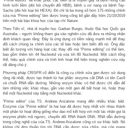
“Prime editors” để khắc phục các biến dị di truyền gây ra bệnh hồng cầu
hình lưỡi liềm (đòi hỏi chuyển đổi HBB), bệnh u xơ nang và bệnh Tay-
Sachs (đòi hỏi loại bỏ HEXA). Đó chỉ là ba trong số hơn 175 những chỉnh
sửa mà “Prime editing” làm được trong công bố gần đây hôm 21/10/2019
trên một bài báo khoa học của tạp chí Nature.
Theo Tiến sĩ, nhà di truyền học Gaétan Burgio, thuộc Đại học Quốc gia
Australia – người không tham gia vào nghiên cứu đã đưa ra những nhận
định khách quan rằng: Đây là ứng dụng có tiềm năng mạnh mẽ để thay
đổi cách chúng ta chỉnh sửa các tế bào hoặc làm biến đổi nó. Ông đặc
biệt ấn tượng với hàng loạt các thay đổi mà “Prime editing” có thể làm,
bao gồm thêm tới 44 Nucleotid và xóa tới 80 Nucleotid. Một cách tổng
thể, hiệu quả chỉnh sửa và tính linh hoạt thể hiện trong nghiên cứu này
rất đáng chú ý.
Phương pháp CRISPR cổ điển là công cụ chỉnh sửa gen được sử dụng
rộng rãi nhất, được tạo thành từ hai phần: enzyme cắt DNA có tên Cas9
và chuỗi RNA dẫn đường. Những enzym khác có thể được chỉ dẫn để
làm những việc khác nhau, gắn vào một gen để bất hoạt nó, hoặc thay
thế một Nucleotid này bằng một Nucleotid khác.
“Prime editor” của TS. Andrew Anzalone mang đến nhiều khác biệt.
Enzyme của “Prime editor” là hai loại đã được hợp nhất với nhau thành
một phân tử hoạt động giống như dao mổ kết hợp với một tác nhân gọi là
enzyme phiên mã ngược, chuyển đổi RNA thành DNA. RNA dẫn đường
trong công nghệ của của TS. Andrew Anzalone cũng có sự khác biệt: Nó
không chỉ đơn thuần tìm tới DNA cần được sửa chữa, mà còn mang