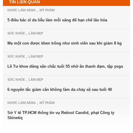
TIN LIÊN QUAN
,
DƯỢC LÂM SÀNG
MỸ PHẨM
5 điều bác sĩ da liễu làm mỗi sáng để hạn chế lão hóa
,
SỨC KHỎE
LÀM ĐẸP
Mẹ một con được khen trông như sinh viên sau khi giảm 8 kg
,
SỨC KHỎE
LÀM ĐẸP
Lê Tư khoe dáng săn chắc tuổi 55 nhờ ăn thanh đạm, tập yoga
,
SỨC KHỎE
LÀM ĐẸP
6 nguyên tắc giảm cân không làm da chảy xệ sau tuổi 40
,
DƯỢC LÂM SÀNG
MỸ PHẨM
Sở Y tế TP.HCM thông tin vụ Retinol Candid, phạt Công ty
Skinetiq