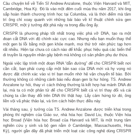
Câu chuyện kể về Tiến Sĩ Andrew Anzalone, thuộc Viện Harvard và MIT,
Cambridge, Hoa Kỳ. Đó là vào một đêm cuối mùa thu năm 2017, khi ông
sắp hoàn thành chương trình học tại Columbia, và là thời điểm mà tâm
trí ông chỉ xoay quanh với những bài báo về kĩ thuật chỉnh sửa gen
CRISPR, một ý tưởng đột phá nảy ra trong đầu ông ấy.
CRISPR là phương pháp tốt nhất trong việc phá vỡ DNA, tạo ra một
đoạn cắt DNA với độ chính xác cực cao. Nhưng nếu bạn muốn thay thế
một gen bị lỗi bằng một gen khỏe mạnh, mọi thứ trở nên phức tạp hơn
rất nhiều. Hiện tại chưa có cách nào để khắc phục hiệu quả các biến thể
di truyền là nguyên nhân gây bệnh mà không có sản phẩm phụ dư thừa.
Ngoài việc lập trình một đoạn RNA “dẫn đường” để cho CRISPR biết nơi
cần cắt, bạn phải cung cấp một bản sao của DNA mới và hy vọng nó
được đặt chính xác vào vị trí bạn muốn nhờ hệ vận chuyển tế bào. Bởi
thường không có những cảnh báo nếu đoạn gen bị hư hỏng. TS. Andrew
Anzalone tự hỏi, thay vì cách thông thường là kết hợp hai mảnh DNA đó
lại, mà ta có một phân tử để cho CRISPR biết cả vị trí thay đổi và cái
chúng ta cần thay đổi trên DNA thì thật hay. Lấy cảm hứng từ đó, ông
liền vội vã phác thảo lại, và tìm cách hiện thực điều này.
Vài tháng sau, ý tưởng của TS. Andrew Anzalone được triển khai trong
phòng thí nghiệm của Giáo sư, nhà hóa học David Liu, thuộc Viện hóa
học Broad (Viện hóa học Broad của Harvard và MIT, là một trung tâm
nghiên cứu y sinh và bộ gen nằm ở Cambridge, Massachusetts, Hoa
Kỳ), người gần đây đã phát triển một loạt các công nghệ dùng CRISPR