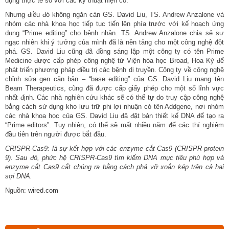
dụng thực tế so với các kỹ thuật hiện có.
Nhưng điều đó không ngăn cản GS. David Liu, TS. Andrew Anzalone và
nhóm các nhà khoa học tiếp tục tiến lên phía trước với kế hoạch ứng
dụng “Prime editing” cho bệnh nhân. TS. Andrew Anzalone chia sẻ sự
ngạc nhiên khi ý tưởng của mình đã là nền tảng cho một công nghệ đột
phá. GS. David Liu cũng đã đồng sáng lập một công ty có tên Prime
Medicine được cấp phép công nghệ từ Viện hóa học Broad, Hoa Kỳ để
phát triển phương pháp điều trị các bệnh di truyền. Công ty về công nghệ
chỉnh sửa gen căn bản – “base editing” của GS. David Liu mang tên
Beam Therapeutics, cũng đã được cấp giấy phép cho một số lĩnh vực
nhất định. Các nhà nghiên cứu khác sẽ có thể tự do truy cập công nghệ
bằng cách sử dụng kho lưu trữ phi lợi nhuận có tên Addgene, nơi nhóm
các nhà khoa học của GS. David Liu đã đặt bản thiết kế DNA để tạo ra
“Prime editors”. Tuy nhiên, có thể sẽ mất nhiều năm để các thí nghiệm
đầu tiên trên người được bắt đầu.
CRISPR-Cas9: là sự
kết hợp với các enzyme cắt Cas9 (CRISPR-protein
9). Sau đó, phức hệ CRISPR-Cas9 tìm kiếm DNA mục tiêu phù hợp và
enzyme cắt Cas9 cắt chúng ra bằng cách phá vỡ xoắn kép trên cả hai
sợi DNA.
Nguồn:
wired.com