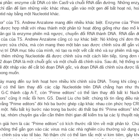
hai phần: enzyme cắt DNA có tên Cas9 và chuỗi RNA dẫn đường. Những enz
hỉ dẫn để làm những việc khác nhau, gắn vào một gen để bất hoạt nó, ho
tid này bằng một Nucleotid khác.
tor” của TS. Andrew Anzalone mang đến nhiều khác biệt. Enzyme của “Prime
ã được hợp nhất với nhau thành một phân tử hoạt động giống như dao mổ 
hân gọi là enzyme phiên mã ngược, chuyển đổi RNA thành DNA. RNA dẫn đ
 của của TS. Andrew Anzalone cũng có sự khác biệt: Nó không chỉ đơn thu
ược sửa chữa, mà còn mang theo một bản sao được chỉnh sửa để gắn và
vị trí DNA mục tiêu của mình, nó tạo ra một vết cắt nhỏ và sự phiên mã ng
 thêm những Nucleotide đã được chỉnh sửa một cách liên tiếp, từng đơn 
 2 đoạn DNA là một chuỗi gốc và một chuỗi đã chỉnh sửa. Sau đó, hệ thống 
 đột nhập vào để cắt bỏ đoạn DNA gốc, và đoạn DNA đã chỉnh sửa được lắ
 mong muốn.
này mang đến sự linh hoạt hơn nhiều khi chỉnh sửa DNA. Trong khi công 
chỉ có thể làm thay đổi các cặp Nucleotide trên DNA chẳng hạn như th
 G-C thành cặp A-T, còn “Prime editors” có thể làm thay đổi bất kì Nucl
tors” cũng ít mắc lỗi hơn. GS. David Liu cho biết: chúng tôi tin rằng điều nà
 rằng “Prime editors” đòi hỏi ba bước ghép cặp khác nhau còn phức hợp 
n một. Nếu bất kỳ bước nào trong ba bước đó thất bại thì “Prime editors” khô
 tại, nhóm chuyên gia vẫn cần thêm thời gian để kiểm tra lại các lý thuyết nà
 giải hơn là các “Prime editors” có kích thước rất lớn về mặt phân tử. Ch
 không thể gắn gọn vào các virus mà các nhà nghiên cứu thường sử dụng 
 chỉnh sửa vào tế bào. Nó thậm chí có thể làm tắc một vi kim tiêm, gây k