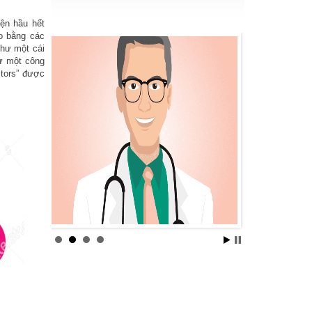
iện hầu hết
ào bằng các
hư một cái
hư một công
tors” được