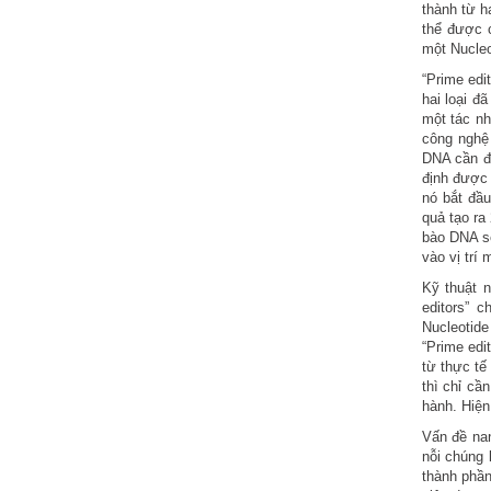
thành từ 
thể được c
một Nucleo
“Prime edi
hai loại đ
một tác n
công nghệ
DNA cần đ
định được 
nó bắt đầu
quả tạo ra
bào DNA sẽ
vào vị trí
Kỹ thuật 
editors” 
Nucleotide
“Prime edi
từ thực tế
thì chỉ cầ
hành. Hiện
Vấn đề nan
nỗi chúng
thành phần