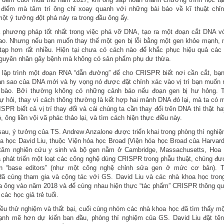
i điểm mà tâm trí ông chỉ xoay quanh với những bài báo về kĩ thuật chỉ
t ý tưởng đột phá nảy ra trong đầu ông ấy.
 phương pháp tốt nhất trong việc phá vỡ DNA, tạo ra một đoạn cắt DNA vớ
o. Nhưng nếu bạn muốn thay thế một gen bị lỗi bằng một gen khỏe mạnh, 
ạp hơn rất nhiều. Hiện tại chưa có cách nào để khắc phục hiệu quả các 
nguyên nhân gây bệnh mà không có sản phẩm phụ dư thừa.
 lập trình một đoạn RNA “dẫn đường” để cho CRISPR biết nơi cần cắt, bạ
n sao của DNA mới và hy vọng nó được đặt chính xác vào vị trí bạn muốn
 bào. Bởi thường không có những cảnh báo nếu đoạn gen bị hư hỏng. 
ự hỏi, thay vì cách thông thường là kết hợp hai mảnh DNA đó lại, mà ta có 
SPR biết cả vị trí thay đổi và cái chúng ta cần thay đổi trên DNA thì thật h
 ông liền vội vã phác thảo lại, và tìm cách hiện thực điều này.
sau, ý tưởng của TS. Andrew Anzalone được triển khai trong phòng thí nghi
a học David Liu, thuộc Viện hóa học Broad (Viện hóa học Broad của Harvard
 tâm nghiên cứu y sinh và bộ gen nằm ở Cambridge, Massachusetts, Hoa 
 phát triển một loạt các công nghệ dùng CRISPR trong phẫu thuật, chúng đư
ên “base editors” (như một công nghệ chỉnh sửa gen ở mức cơ bản). 
ã cùng tham gia và cộng tác với GS. David Liu và các nhà khoa học tron
 ông vào năm 2018 và để cùng nhau hiện thực “tác phẩm” CRISPR thông qu
các học giả trẻ tuổi.
iều thử nghiệm và thất bại, cuối cùng nhóm các nhà khoa học đã tìm thấy m
ạnh mẽ hơn dự kiến ban đầu, phòng thí nghiệm của GS. David Liu đặt tê