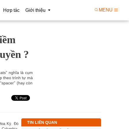
MENU
Hợp tác
Giới thiệu
tiềm
kiện
Tầm nhìn
Triển khai R&D
Giá trị
ruyền ?
o công nghệ
Cơ cấu tổ chức
 xử lý dữ liệu
Con người
eats” nghĩa là cụm
p theo trình tự mà
“spacer” (hay còn
TIN LIÊN QUAN
Hoa Kỳ. Đó
i Columbia,