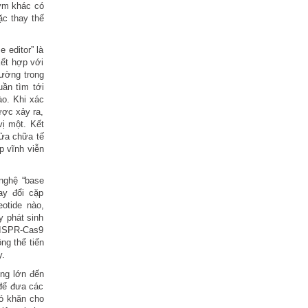
ym khác có
ặc thay thế
 editor” là
kết hợp với
ường trong
ần tìm tới
o. Khi xác
ược xảy ra,
vị một. Kết
sửa chữa tế
p vĩnh viễn
nghệ “base
ay đổi cặp
eotide nào,
y phát sinh
CRISPR-Cas9
ng thể tiến
y.
úng lớn đến
để đưa các
hó khăn cho