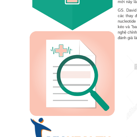
mới này là 
GS. David 
các thay đ
nucleotid
kéo và “ba
nghệ chỉn
đánh giá l