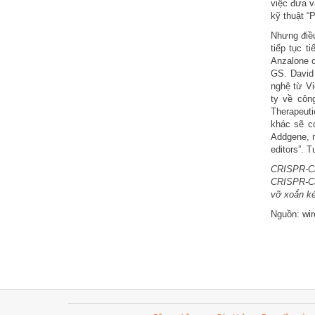
việc đưa v
kỹ thuật “
Nhưng điề
tiếp tục t
Anzalone c
GS. David
nghệ từ Vi
ty về côn
Therapeut
khác sẽ c
Addgene, n
editors”. 
CRISPR-C
CRISPR-Ca
vỡ xoắn ké
Nguồn:
wi