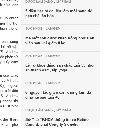
,
DƯỢC LÂM SÀNG
MỸ PHẨM
nh sửa gen
5 điều bác sĩ da liễu làm mỗi sáng để
hạn chế lão hóa
i độ chính
mọi thứ trở
biến thể di
,
SỨC KHỎE
LÀM ĐẸP
Mẹ một con được khen trông như sinh
n phải cung
viên sau khi giảm 8 kg
 nhờ hệ vận
TS. Andrew
,
SỨC KHỎE
LÀM ĐẸP
một phân tử
ay. Lấy cảm
Lê Tư khoe dáng săn chắc tuổi 55 nhờ
ăn thanh đạm, tập yoga
ệm của Giáo
 và MIT, là
,
SỨC KHỎE
LÀM ĐẸP
Kỳ), người
ợc biết đến
6 nguyên tắc giảm cân không làm da
TS. Andrew
chảy xệ sau tuổi 40
g phòng thí
a trí tưởng
,
DƯỢC LÂM SÀNG
MỸ PHẨM
ột thứ thậm
Sở Y tế TP.HCM thông tin vụ Retinol
n khám phá
Candid, phạt Công ty Skinetiq