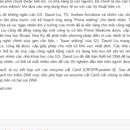
ào phôi chuột (hoặc tiến tới, có khả năng là con người). Đó chính là rào cản h
Prime editors” khi đưa vào ứng dụng thực tế so với các kỹ thuật hiện có.
u đó không ngăn cản GS. David Liu, TS. Andrew Anzalone và nhóm các nh
iến lên phía trước với kế hoạch ứng dụng “Prime editing” cho bệnh nhân.
hia sẻ sự ngạc nhiên khi ý tưởng của mình đã là nền tảng cho một công ng
 Liu cũng đã đồng sáng lập một công ty có tên Prime Medicine được cấp
ện hóa học Broad, Hoa Kỳ để phát triển phương pháp điều trị các bệnh di t
g nghệ chỉnh sửa gen căn bản – “base editing” của GS. David Liu man
ics, cũng đã được cấp giấy phép cho một số lĩnh vực nhất định. Các nhà 
ó thể tự do truy cập công nghệ bằng cách sử dụng kho lưu trữ phi lợi nh
ơi nhóm các nhà khoa học của GS. David Liu đã đặt bản thiết kế DNA để tạ
Tuy nhiên, có thể sẽ mất nhiều năm để các thí nghiệm đầu tiên trên người đượ
as9: là sự
kết hợp với các enzyme cắt Cas9 (CRISPR-protein 9). Sau đ
s9 tìm kiếm DNA mục tiêu phù hợp và enzyme cắt Cas9 cắt chúng ra bằn
p trên cả hai sợi DNA.
red.com