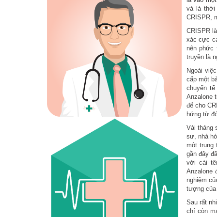
và là thờ
CRISPR, mộ
CRISPR là
xác cực ca
nên phức t
truyền là 
Ngoài việc
cấp một bả
chuyển tế
Anzalone t
để cho CRI
hứng từ đó,
Vài tháng 
sư, nhà hó
một trung
gần đây đã
với cái t
Anzalone đ
nghiệm của
tượng của 
Sau rất nh
chí còn m