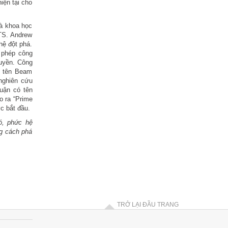
iện tại cho
à khoa học
 TS. Andrew
hệ đột phá.
 phép công
ruyền. Công
g tên Beam
nghiên cứu
uận có tên
o ra “Prime
c bắt đầu.
ó, phức hệ
g cách phá
TRỞ LẠI ĐẦU TRANG