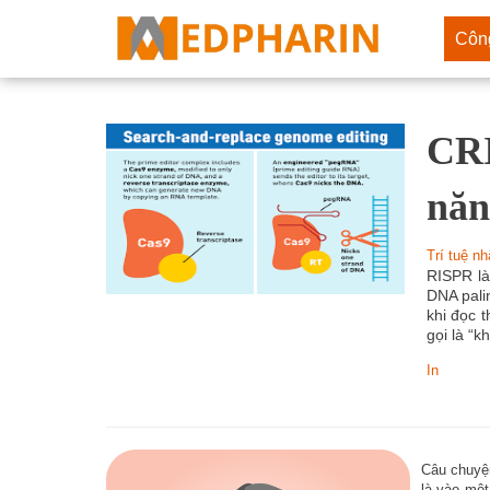
Côn
CRI
Dữ l
Trí 
năn
Công
Trí tuệ n
Thiế
RISPR là
DNA pali
Tự đ
khi đọc 
gọi là “k
Chiế
In
Thiế
In 3D
Câu chuyệ
Thực
là vào một