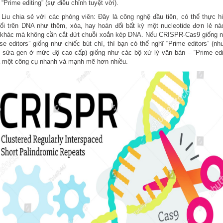
“Prime editing” (sự điều chỉnh tuyệt vời).
Liu chia sẻ với các phóng viên: Đây là công nghệ đầu tiên, có thể thực h
ổi trên DNA như thêm, xóa, hay hoán đổi bất kỳ một nucleotide đơn lẻ n
e khác mà không cần cắt đứt chuỗi xoắn kép DNA. Nếu CRISPR-Cas9 giống n
se editors” giống như chiếc bút chì, thì bạn có thể nghĩ “Prime editors” (n
h sửa gen ở mức độ cao cấp) giống như các bộ xử lý văn bản – “Prime edi
à một công cụ nhanh và mạnh mẽ hơn nhiều.