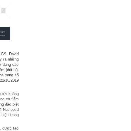
a GS. David
ây ra những
sử dụng các
ềm (đòi hỏi
ba trong số
21/10/2019
người không
ng có tiềm
ng đặc biệt
4 Nucleotid
 hiện trong
, được tạo