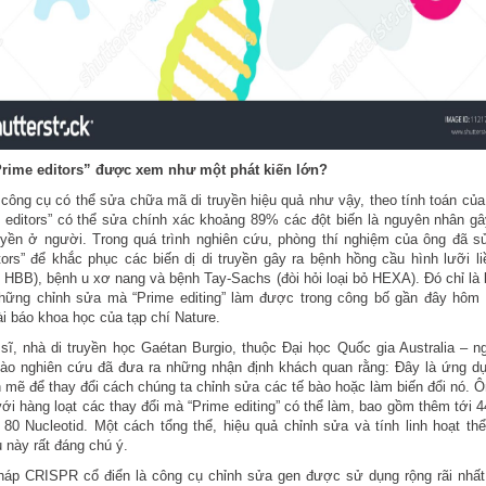
Prime editors” được xem như một phát kiến lớn?
 công cụ có thể sửa chữa mã di truyền hiệu quả như vậy, theo tính toán củ
e editors” có thể sửa chính xác khoảng 89% các đột biến là nguyên nhân g
uyền ở người. Trong quá trình nghiên cứu, phòng thí nghiệm của ông đã 
tors” để khắc phục các biến dị di truyền gây ra bệnh hồng cầu hình lưỡi li
 HBB), bệnh u xơ nang và bệnh Tay-Sachs (đòi hỏi loại bỏ HEXA). Đó chỉ là 
hững chỉnh sửa mà “Prime editing” làm được trong công bố gần đây hôm 
ài báo khoa học của tạp chí Nature.
sĩ, nhà di truyền học Gaétan Burgio, thuộc Đại học Quốc gia Australia – 
vào nghiên cứu đã đưa ra những nhận định khách quan rằng: Đây là ứng dụ
mẽ để thay đổi cách chúng ta chỉnh sửa các tế bào hoặc làm biến đổi nó. Ô
ới hàng loạt các thay đổi mà “Prime editing” có thể làm, bao gồm thêm tới 4
 80 Nucleotid. Một cách tổng thể, hiệu quả chỉnh sửa và tính linh hoạt thể
 này rất đáng chú ý.
áp CRISPR cổ điển là công cụ chỉnh sửa gen được sử dụng rộng rãi nhất