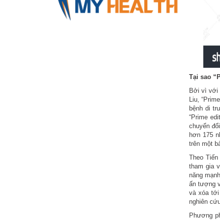
Tại sao “
Bởi vì với
Liu, “Prim
bệnh di tr
“Prime edi
chuyển đổi
hơn 175 n
trên một b
Theo Tiến 
tham gia 
năng mạnh 
ấn tượng v
và xóa tới
nghiên cứu
Phương ph