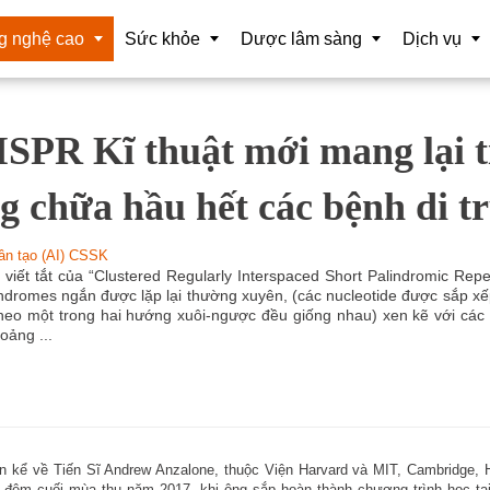
g nghệ cao
Sức khỏe
Dược lâm sàng
Dịch vụ
SPR Kĩ thuật mới mang lại 
iệu lớn
Hóa trị liệu
Dược sĩ
Tổ chức sự 
tuệ nhân tạo (AI) CSSK
Tương đương sinh học
Vaccine
Nghiên cứu 
g chữa hầu hết các bệnh di t
 nghệ nano
Điều trị trúng đích
Mỹ Phẩm
Chuyển gia
hân tạo (AI) CSSK
t bị chuẩn đoán CNC
Liệu pháp miễn dịch
Thông tin và
 viết tắt của “Clustered Regularly Interspaced Short Palindromic Rep
ndromes ngắn được lặp lại thường xuyên, (các nucleotide được sắp xế
ộng hóa CSSK
Cảm biến sinh học
theo một trong hai hướng xuôi-ngược đều giống nhau) xen kẽ với các 
hoảng ...
t xuất
Tế bào gốc
t bị phẫu thuật CNC
Y học hạt nhân
 và tái tạo cơ thể
Liệu pháp Gene
n kể về Tiến Sĩ Andrew Anzalone, thuộc Viện Harvard và MIT, Cambridge, 
 tế ảo và hỗn hợp tăng cường
Làm đẹp
 đêm cuối mùa thu năm 2017, khi ông sắp hoàn thành chương trình học tạ