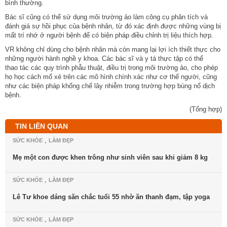
bình thường.
Bác sĩ cũng có thể sử dụng môi trường ảo làm công cụ phân tích và
đánh giá sự hồi phục của bệnh nhân, từ đó xác định được những vùng bị
mất trí nhớ ở người bệnh để có biện pháp điều chỉnh trị liệu thích hợp.
VR không chỉ dùng cho bệnh nhân mà còn mang lại lợi ích thiết thực cho
những người hành nghề y khoa. Các bác sĩ và y tá thực tập có thể
thao tác các quy trình phẫu thuật, điều trị trong môi trường ảo, cho phép
họ học cách mổ xẻ trên các mô hình chính xác như cơ thể người, cũng
như các biện pháp khống chế lây nhiễm trong trường hợp bùng nổ dịch
bệnh.
(Tổng hợp)
TIN LIÊN QUAN
,
SỨC KHỎE
LÀM ĐẸP
Mẹ một con được khen trông như sinh viên sau khi giảm 8 kg
,
SỨC KHỎE
LÀM ĐẸP
Lê Tư khoe dáng săn chắc tuổi 55 nhờ ăn thanh đạm, tập yoga
,
SỨC KHỎE
LÀM ĐẸP