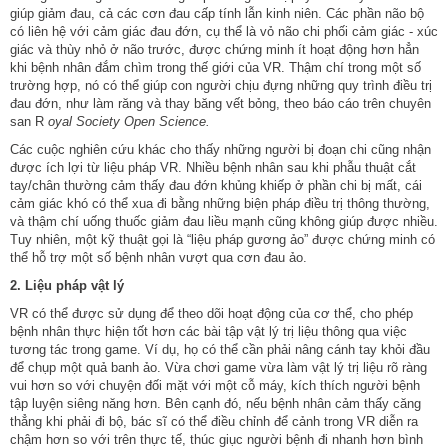
giúp giảm đau, cả các cơn đau cấp tính lẫn kinh niên. Các phần não bộ
có liên hệ với cảm giác đau đớn, cụ thể là vỏ não chi phối cảm giác - xúc
giác và thùy nhỏ ở não trước, được chứng minh ít hoạt động hơn hẳn
khi bệnh nhân đắm chìm trong thế giới của VR. Thậm chí trong một số
trường hợp, nó có thể giúp con người chịu đựng những quy trình điều trị
đau đớn, như làm răng và thay băng vết bỏng, theo báo cáo trên chuyên
san R
oyal Society Open Science.
Các cuộc nghiên cứu khác cho thấy những người bị đoạn chi cũng nhận
được ích lợi từ liệu pháp VR. Nhiều bệnh nhân sau khi phẫu thuật cắt
tay/chân thường cảm thấy đau đớn khủng khiếp ở phần chi bị mất, cái
cảm giác khó có thể xua đi bằng những biện pháp điều trị thông thường,
và thậm chí uống thuốc giảm đau liều mạnh cũng không giúp được nhiều.
Tuy nhiên, một kỹ thuật gọi là “liệu pháp gương ảo” được chứng minh có
thể hỗ trợ một số bệnh nhân vượt qua cơn đau ảo.
2. Liệu pháp vật lý
VR có thể được sử dụng để theo dõi hoạt động của cơ thể, cho phép
bệnh nhân thực hiện tốt hơn các bài tập vật lý trị liệu thông qua việc
tương tác trong game. Ví dụ, họ có thể cần phải nâng cánh tay khỏi đầu
để chụp một quả banh ảo. Vừa chơi game vừa làm vật lý trị liệu rõ ràng
vui hơn so với chuyện đối mặt với một cỗ máy, kích thích người bệnh
tập luyện siêng năng hơn. Bên cạnh đó, nếu bệnh nhân cảm thấy căng
thẳng khi phải đi bộ, bác sĩ có thể điều chỉnh để cảnh trong VR diễn ra
chậm hơn so với trên thực tế, thúc giục người bệnh đi nhanh hơn bình