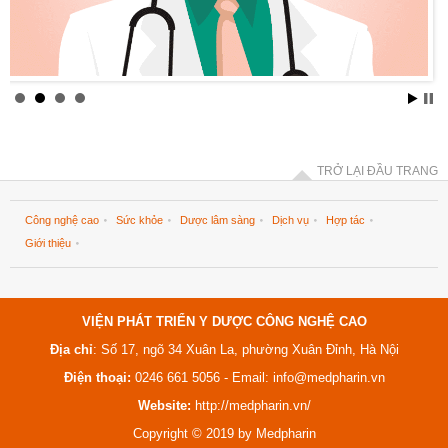
TRỞ LẠI ĐẦU TRANG
Công nghệ cao
Sức khỏe
Dược lâm sàng
Dịch vụ
Hợp tác
Giới thiệu
VIỆN PHÁT TRIỂN Y DƯỢC CÔNG NGHỆ CAO
Địa chỉ
: Số 17, ngõ 34 Xuân La, phường Xuân Đỉnh, Hà Nội
Điện thoại:
0246 661 5056 - Email:
info@medpharin.vn
Website:
http://medpharin.vn/
Copyright © 2019 by Medpharin