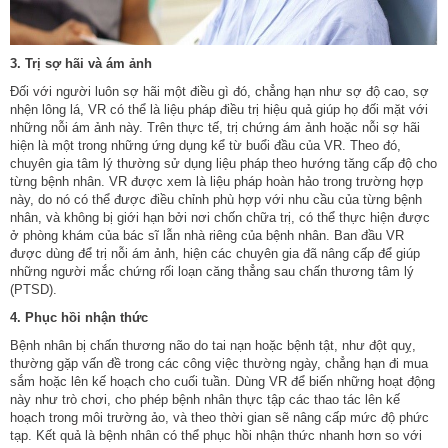
3. Trị sợ hãi và ám ảnh
Đối với người luôn sợ hãi một điều gì đó, chẳng hạn như sợ độ cao, sợ
nhện lông lá, VR có thể là liệu pháp điều trị hiệu quả giúp họ đối mặt với
những nỗi ám ảnh này. Trên thực tế, trị chứng ám ảnh hoặc nỗi sợ hãi
hiện là một trong những ứng dụng kể từ buổi đầu của VR. Theo đó,
chuyên gia tâm lý thường sử dụng liệu pháp theo hướng tăng cấp độ cho
từng bệnh nhân. VR được xem là liệu pháp hoàn hảo trong trường hợp
này, do nó có thể được điều chỉnh phù hợp với nhu cầu của từng bệnh
nhân, và không bị giới hạn bởi nơi chốn chữa trị, có thể thực hiện được
ở phòng khám của bác sĩ lẫn nhà riêng của bệnh nhân. Ban đầu VR
được dùng để trị nỗi ám ảnh, hiện các chuyên gia đã nâng cấp để giúp
những người mắc chứng rối loạn căng thẳng sau chấn thương tâm lý
(PTSD).
4. Phục hồi nhận thức
Bệnh nhân bị chấn thương não do tai nạn hoặc bệnh tật, như đột quỵ,
thường gặp vấn đề trong các công việc thường ngày, chẳng hạn đi mua
sắm hoặc lên kế hoạch cho cuối tuần. Dùng VR để biến những hoạt động
này như trò chơi, cho phép bệnh nhân thực tập các thao tác lên kế
hoạch trong môi trường ảo, và theo thời gian sẽ nâng cấp mức độ phức
tạp. Kết quả là bệnh nhân có thể phục hồi nhận thức nhanh hơn so với