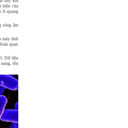
ật này khi
t hiện của
oa X-quang
g sóng âm
à máy tính
 đoán quan
3. Dữ liệu
u nang, tổn