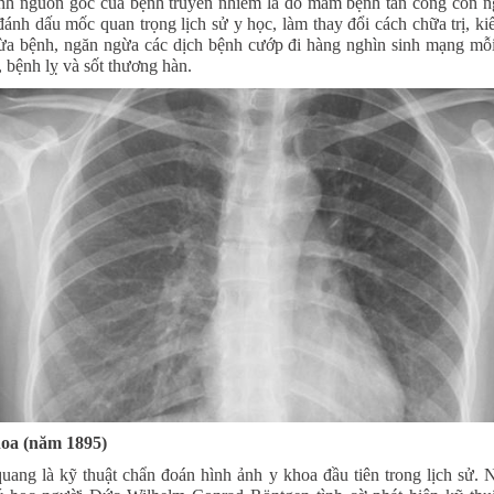
h nguồn gốc của bệnh truyền nhiễm là do mầm bệnh tấn công con n
đánh dấu mốc quan trọng lịch sử y học, làm thay đổi cách chữa trị, ki
ừa bệnh, ngăn ngừa các dịch bệnh cướp đi hàng nghìn sinh mạng mỗ
, bệnh lỵ và sốt thương hàn.
oa (năm 1895)
ang là kỹ thuật chẩn đoán hình ảnh y khoa đầu tiên trong lịch sử.