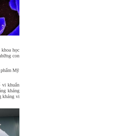
à khoa học
 những con
c phẩm Mỹ
ố vi khuẩn
áng kháng
g kháng vi