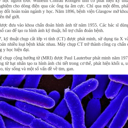
ý học người Đức Wilhelm Conrad Rӧntgen tình cờ phát hiện kỹ thu
nghiệm cho dòng điện qua các ống tia âm cực. Chỉ qua một đêm, phá
ay đổi hoàn toàn ngành y học. Năm 1896, bệnh viện Glasgow mở kh
rên thế giới.
được đưa vào khoa chẩn đoán hình ảnh từ năm 1955. Các bác sĩ dùn
số cao để tạo ra hình ảnh kỹ thuật, hỗ trợ chẩn đoán bệnh.
 kỹ thuật chụp cắt lớp vi tính (CT) được phát minh, sử dụng tia X v
oán nhiều loại bệnh khác nhau. Máy chụp CT trở thành công cụ chẩn
g y học hiện đại.
 chụp cộng hưởng từ (MRI) được Paul Lauterbur phát minh năm 197
 từ hạt nhân tạo ra hình ảnh chi tiết trong cơ thể, phát hiện khối u, 
o, tủy sống và một số vấn đề về tim, gan.