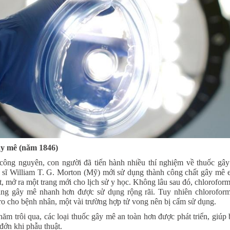
y mê (năm 1846)
công nguyên, con người đã tiến hành nhiều thí nghiệm về thuốc g
 sĩ William T. G. Morton (Mỹ) mới sử dụng thành công chất gây mê e
t, mở ra một trang mới cho lịch sử y học. Không lâu sau đó, chloroform
ăng gây mê nhanh hơn được sử dụng rộng rãi. Tuy nhiên chloroform
 ro cho bệnh nhân, một vài trường hợp tử vong nên bị cấm sử dụng.
ăm trôi qua, các loại thuốc gây mê an toàn hơn được phát triển, giúp
đớn khi phẫu thuật.