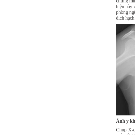
chứng min
hiện này 
phòng ng
dịch hạch
Ảnh y kh
Chụp X-qu