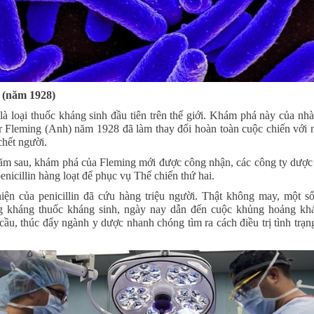
n (năm 1928)
n là loại thuốc kháng sinh đầu tiên trên thế giới. Khám phá này của nh
 Fleming (Anh) năm 1928 đã làm thay đổi hoàn toàn cuộc chiến với
chết người.
ăm sau, khám phá của Fleming mới được công nhận, các công ty dượ
enicillin hàng loạt để phục vụ Thế chiến thứ hai.
iện của penicillin đã cứu hàng triệu người. Thật không may, một s
g kháng thuốc kháng sinh, ngày nay dẫn đến cuộc khủng hoảng kh
 cầu, thúc đẩy ngành y dược nhanh chóng tìm ra cách điều trị tình trạn