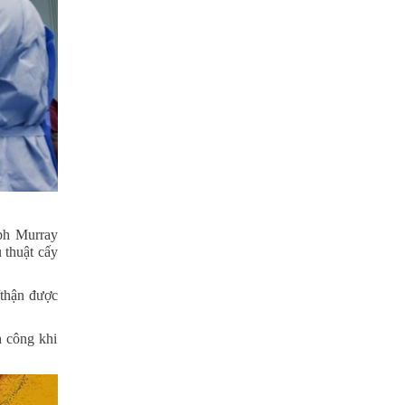
eph Murray
 thuật cấy
/thận được
h công khi