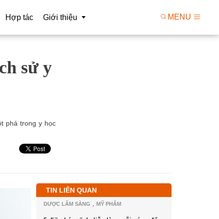
MENU
Hợp tác
Giới thiệu
ch sử y
kiện
Tầm nhìn
Triển khai R&D
Giá trị
o công nghệ
Cơ cấu tổ chức
 xử lý dữ liệu
Con người
ột phá trong y học
TIN LIÊN QUAN
,
DƯỢC LÂM SÀNG
MỸ PHẨM