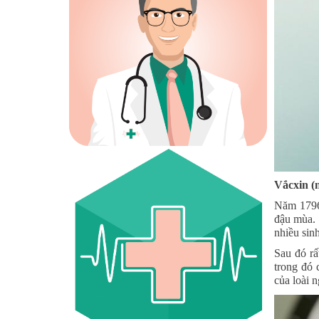
Vắcxin (
Năm 1796
đậu mùa. 
nhiều sin
Sau đó rấ
trong đó 
của loài 