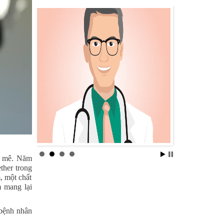
ây mê. Năm
ther trong
, một chất
 mang lại
 bệnh nhân