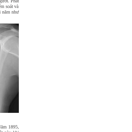
gười. Phát
ểm soát và
i năm như
 Năm 1895,