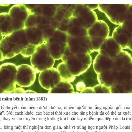
t mầm bệnh (năm 1861)
 lý thuyết mầm bệnh được đưa ra, nhiều người tin rằng nguồn gốc của b
t". Nói cách khác, các bác sĩ thời xưa cho rằng bệnh tật có thể tự xuất
 thay vì lan truyền trong không khí hoặc lây nhiễm qua tiếp xúc da trực
 bằng một thí nghiệm đơn giản, nhà vi trùng học người Pháp Louis 