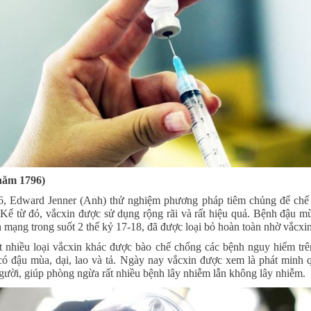
năm 1796)
, Edward Jenner (Anh) thử nghiệm phương pháp tiêm chủng để chế 
Kể từ đó, vắcxin được sử dụng rộng rãi và rất hiệu quả. Bệnh đậu m
h mạng trong suốt 2 thế kỷ 17-18, đã được loại bỏ hoàn toàn nhờ vắcxi
t nhiều loại vắcxin khác được bào chế chống các bệnh nguy hiểm trên
có đậu mùa, dại, lao và tả. Ngày nay vắcxin được xem là phát minh 
người, giúp phòng ngừa rất nhiều bệnh lây nhiễm lẫn không lây nhiễm.