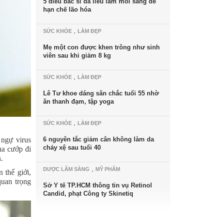
5 điều bác sĩ da liễu làm mỗi sáng để
hạn chế lão hóa
,
SỨC KHỎE
LÀM ĐẸP
Mẹ một con được khen trông như sinh
viên sau khi giảm 8 kg
,
SỨC KHỎE
LÀM ĐẸP
Lê Tư khoe dáng săn chắc tuổi 55 nhờ
ăn thanh đạm, tập yoga
,
SỨC KHỎE
LÀM ĐẸP
ngự virus
6 nguyên tắc giảm cân không làm da
chảy xệ sau tuổi 40
ùa cướp đi
n.
,
DƯỢC LÂM SÀNG
MỸ PHẨM
 thế giới,
quan trọng
Sở Y tế TP.HCM thông tin vụ Retinol
Candid, phạt Công ty Skinetiq