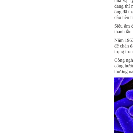
nhà vật l
đang thí 
ông đã th
đầu tiên t
Siêu âm 
thanh tần 
Năm 1967,
để chẩn đ
trọng tron
Công nghệ
cộng hưởng
thương nã