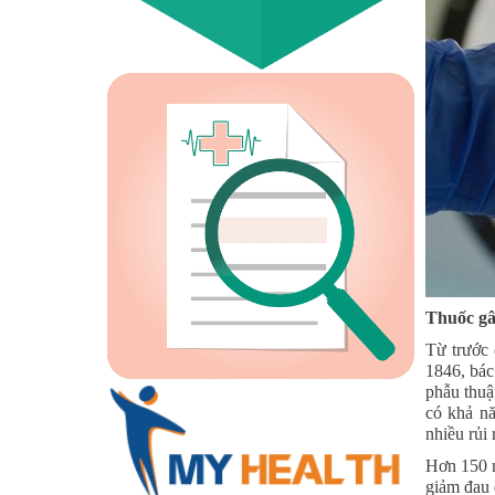
Thuốc gâ
Từ trước 
1846, bác
phẫu thuậ
có khả n
nhiều rủi
Hơn 150 n
giảm đau 