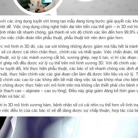
với các ứng dụng tuyệt vời trong tạo mẫu đang từng bước giải quyết các kh
riệt để. Việc ứng dụng công nghệ hiện đại tiên tiến của thế giới – in 3D mô 
nh nhân rất nhanh chóng, giá thành rẻ với độ chính xác lên đến hơn 99,9% 
ho việc chẩn đoán tiền phẫu thuật, phẫu thuật trở nên đơn giản hơn.
c mô hình in 3D đó, các sai sót không những được giảm mà hầu hết là trán
 sẽ có được cái nhìn chân thực, chính xác và nhất quán. Việc chẩn đoán, tiê
 thuật, xử lý các mảnh xương cắt bỏ, xương ghép, nẹp ti tan, vị trí các đoạ
 trí ghép nối đều được xử lý cụ thể trên mô hình xương 3D. Với độ chính xác
hư tuyệt đối, khi thực hiện phẫu thuật, các bác sĩ sẽ nhanh chóng xác định đú
huật, thực hiện chính xác các giai đoạn cần làm đã được tiên liệu và xử lý.
độ chính xác cao từ các khớp đến bề mặt răng việc tái tạo khớp nhai cho bệ
 chóng được thực hiện với mô hình trên mà không cần thiết phải cho bệnh n
từ thạch cao – alginate – cao su lỏng). Điều này giúp giảm đáng kể thời gian v
hân và bác sĩ.
ới in 3D mô hình xương hàm, bệnh nhân sẽ có cái nhìn cụ thể hơn về tình tr
 việc điều trị của các bác sĩ sẽ dễ dàng được sự chấp thuận, hợp tác của b