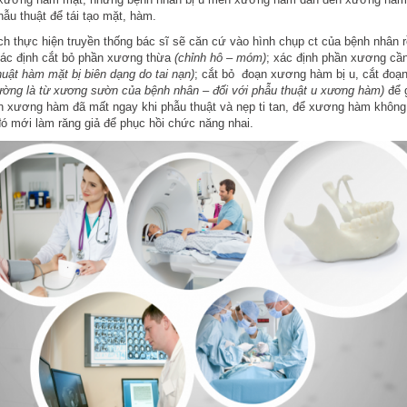
hẫu thuật để tái tạo mặt, hàm.
ch thực hiện truyền thống bác sĩ sẽ căn cứ vào hình chụp ct của bệnh nhân r
xác định cắt bỏ phần xương thừa
(chỉnh hô – móm)
; xác định phần xương cầ
huật hàm mặt bị biên dạng do tai nạn)
; cắt bỏ đoạn xương hàm bị u, cắt đoạ
ường là từ xương sườn của bệnh nhân – đối với phẫu thuật u xương hàm)
để g
ạn xương hàm đã mất ngay khi phẫu thuật và nẹp ti tan, để xương hàm không
ó mới làm răng giả để phục hồi chức năng nhai.