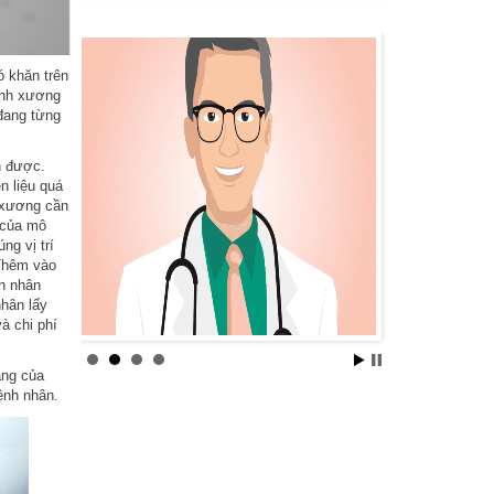
ó khăn trên
hình xương
đang từng
h được.
n liệu quá
n xương cần
 của mô
ng vị trí
 Thêm vào
nh nhân
hân lấy
à chi phí
ạng của
ệnh nhân.