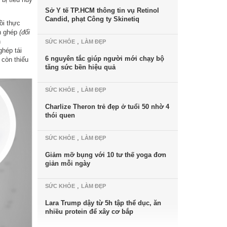
Sở Y tế TP.HCM thông tin vụ Retinol
Candid, phạt Công ty Skinetiq
ồi thực
n ghép
(đối
n
,
SỨC KHỎE
LÀM ĐẸP
hép tái
6 nguyên tắc giúp người mới chạy bộ
 còn thiếu
tăng sức bền hiệu quả
,
SỨC KHỎE
LÀM ĐẸP
Charlize Theron trẻ đẹp ở tuổi 50 nhờ 4
thói quen
,
SỨC KHỎE
LÀM ĐẸP
Giảm mỡ bụng với 10 tư thế yoga đơn
giản mỗi ngày
,
SỨC KHỎE
LÀM ĐẸP
Lara Trump dậy từ 5h tập thể dục, ăn
nhiều protein để xây cơ bắp