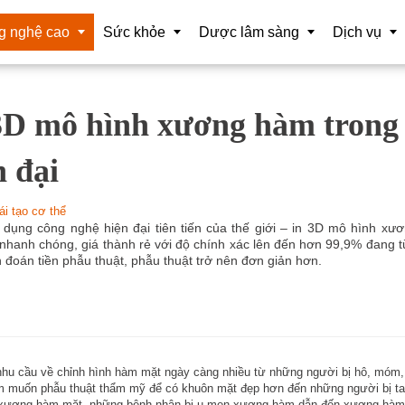
g nghệ cao
Sức khỏe
Dược lâm sàng
Dịch vụ
3D mô hình xương hàm trong 
iệu lớn
Tương đương sinh học
Dược sĩ
Tổ chức sự 
tuệ nhân tạo (AI) CSSK
Hóa trị liệu
Vaccine
Nghiên cứu 
n đại
 nghệ nano
Điều trị trúng đích
Mỹ Phẩm
Chuyển gia
ái tạo cơ thể
t bị chuẩn đoán CNC
Liệu pháp miễn dịch
Thông tin và
 dụng công nghệ hiện đại tiên tiến của thế giới – in 3D mô hình x
 nhanh chóng, giá thành rẻ với độ chính xác lên đến hơn 99,9% đang 
ộng hóa CSSK
Cảm biến sinh học
 đoán tiền phẫu thuật, phẫu thuật trở nên đơn giản hơn.
t bị phẫu thuật CNC
Tế bào gốc
t xuất
Y học hạt nhân
 và tái tạo cơ thể
Liệu pháp Gene
nhu cầu về chỉnh hình hàm mặt ngày càng nhiều từ những người bị hô, móm,
 muốn phẫu thuật thẩm mỹ để có khuôn mặt đẹp hơn đến những người bị tai
 tế ảo và hỗn hợp tăng cường
Làm đẹp
 xương hàm mặt, những bệnh nhân bị u men xương hàm dẫn đến xương hàm b