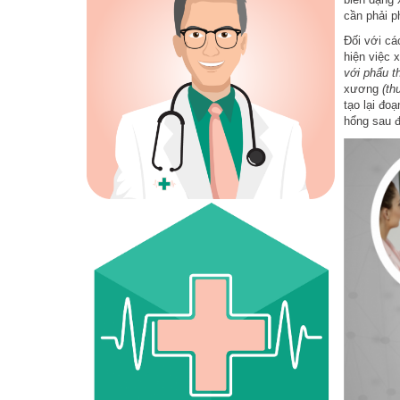
cần phải p
Đối với cá
hiện việc 
với phẩu t
xương
(th
tạo lại đo
hổng sau đ