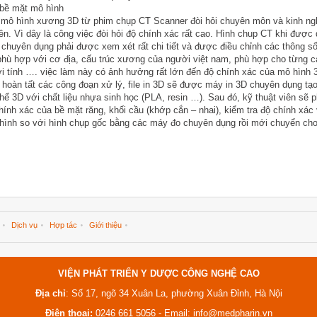
 bề mặt mô hình
 mô hình xương 3D từ phim chụp CT Scanner đòi hỏi chuyên môn và kinh ng
iên. Vì dây là công việc đòi hỏi độ chính xác rất cao. Hình chup CT khi đượ
huyên dụng phải được xem xét rất chi tiết và được điều chỉnh các thông s
ù hợp với cơ địa, cấu trúc xương của người việt nam, phù hợp cho từng c
iới tính …. việc làm này có ảnh hưởng rất lớn đến độ chính xác của mô hình 
i hoàn tất các công đoạn xử lý, file in 3D sẽ được máy in 3D chuyên dụng tạ
thể 3D với chất liệu nhựa sinh học (PLA, resin …). Sau đó, kỹ thuật viên sẽ 
 chính xác của bề mặt răng, khối cầu (khớp cắn – nhai), kiểm tra độ chính xác
ình so với hình chụp gốc bằng các máy đo chuyên dụng rồi mới chuyển cho
Dịch vụ
Hợp tác
Giới thiệu
VIỆN PHÁT TRIỂN Y DƯỢC CÔNG NGHỆ CAO
Địa chỉ
: Số 17, ngõ 34 Xuân La, phường Xuân Đỉnh, Hà Nội
Điện thoại:
0246 661 5056 - Email:
info@medpharin.vn