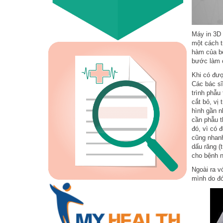
Máy in 3D 
một cách t
hàm của bệ
bước làm c
Khi có đượ
Các bác sĩ
trình phẫu
cắt bỏ, vị
hình gần n
cần phẫu t
đó, vì có 
cũng nhanh
dấu răng (
cho bệnh n
Ngoài ra v
mình do đó