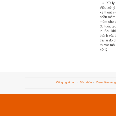
Xử lý
Việc xử lý
kỹ thuật v
phần mềm c
mềm cho ph
độ tuổi, g
in. Sau kh
thành vật 
tra lại độ
thước mô h
xử lý.
Công nghệ cao
Sức khỏe
Dược lâm sàng