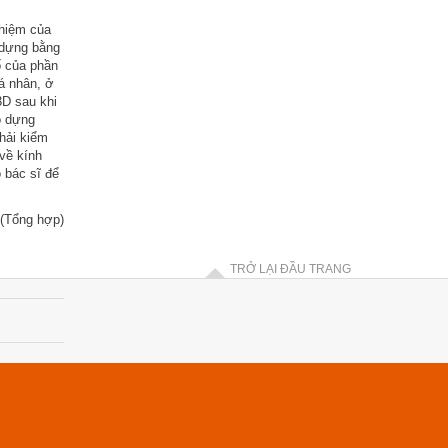
hiệm của
c dựng bằng
ố của phần
á nhân, ở
3D sau khi
o dựng
phải kiểm
 về kính
 bác sĩ để
(Tổng hợp)
TRỞ LẠI ĐẦU TRANG