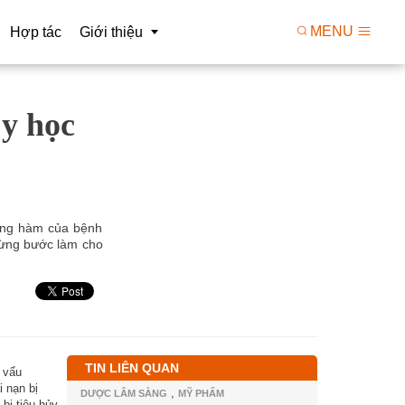
MENU
Hợp tác
Giới thiệu
y học
kiện
Tầm nhìn
Triển khai R&D
Giá trị
o công nghệ
Cơ cấu tổ chức
 xử lý dữ liệu
Con người
ương hàm của bệnh
từng bước làm cho
TIN LIÊN QUAN
 vẩu
 nạn bị
,
DƯỢC LÂM SÀNG
MỸ PHẨM
ị tiêu hủy