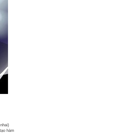
nhai)
 tạo hàm